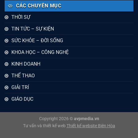
CÁC CHUYÊN MỤC
THỜI SỰ
TIN TỨC – SỰ KIỆN
SỨC KHỎE – ĐỜI SỐNG
KHOA HỌC – CÔNG NGHỆ
KINH DOANH
THỂ THAO
GIẢI TRÍ
GIÁO DỤC
Copyright 2026 ©
avpmedia.vn
Tư vấn và thiết kế web
Thiết kế website Biên Hòa