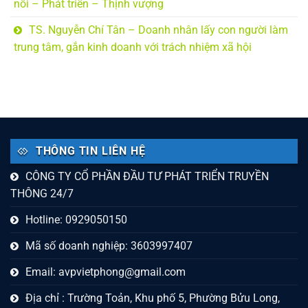
nối – Phát triển – Thịnh vượng
TS. Nguyễn Chí Tân – Doanh nhân lấy con người làm
trung tâm, gắn kinh doanh với trách nhiệm xã hội
THÔNG TIN LIÊN HỆ
CÔNG TY CỔ PHẦN ĐẦU TƯ PHÁT TRIỂN TRUYỀN
THÔNG 24/7
Hotline: 0929050150
Mã số doanh nghiệp: 3603997407
Email:
avpvietphong@gmail.com
Địa chỉ : Trường Toản, Khu phố 5, Phường Bửu Long,