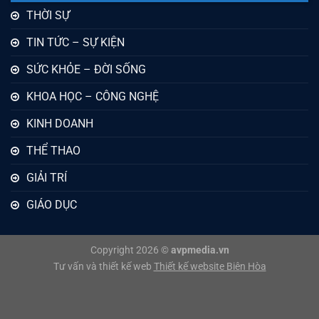
THỜI SỰ
TIN TỨC – SỰ KIỆN
SỨC KHỎE – ĐỜI SỐNG
KHOA HỌC – CÔNG NGHỆ
KINH DOANH
THỂ THAO
GIẢI TRÍ
GIÁO DỤC
Copyright 2026 ©
avpmedia.vn
Tư vấn và thiết kế web
Thiết kế website Biên Hòa