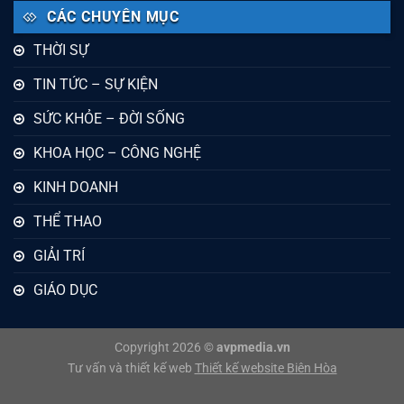
CÁC CHUYÊN MỤC
THỜI SỰ
TIN TỨC – SỰ KIỆN
SỨC KHỎE – ĐỜI SỐNG
KHOA HỌC – CÔNG NGHỆ
KINH DOANH
THỂ THAO
GIẢI TRÍ
GIÁO DỤC
Copyright 2026 ©
avpmedia.vn
Tư vấn và thiết kế web
Thiết kế website Biên Hòa