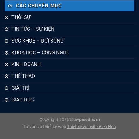
CÁC CHUYÊN MỤC
THỜI SỰ
TIN TỨC – SỰ KIỆN
SỨC KHỎE – ĐỜI SỐNG
KHOA HỌC – CÔNG NGHỆ
KINH DOANH
THỂ THAO
GIẢI TRÍ
GIÁO DỤC
Copyright 2026 ©
avpmedia.vn
Tư vấn và thiết kế web
Thiết kế website Biên Hòa