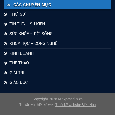
CÁC CHUYÊN MỤC
THỜI SỰ
TIN TỨC – SỰ KIỆN
SỨC KHỎE – ĐỜI SỐNG
KHOA HỌC – CÔNG NGHỆ
KINH DOANH
THỂ THAO
GIẢI TRÍ
GIÁO DỤC
Copyright 2026 ©
avpmedia.vn
Tư vấn và thiết kế web
Thiết kế website Biên Hòa