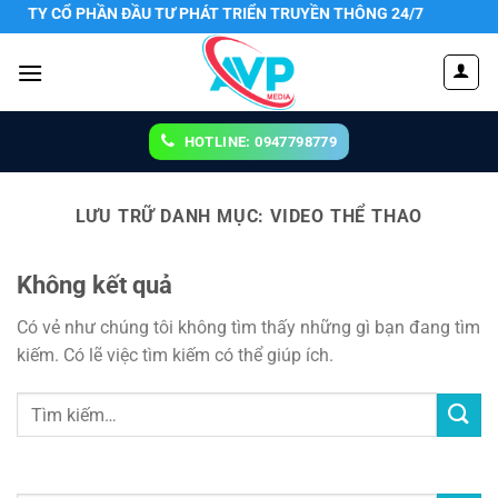
Chuyển
 TY CỔ PHẦN ĐẦU TƯ PHÁT TRIỂN TRUYỀN THÔNG 24/7
đến
nội
dung
HOTLINE: 0947798779
LƯU TRỮ DANH MỤC:
VIDEO THỂ THAO
Không kết quả
Có vẻ như chúng tôi không tìm thấy những gì bạn đang tìm
kiếm. Có lẽ việc tìm kiếm có thể giúp ích.