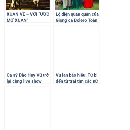
XUÂN VỀ – VỚI “ƯỚC
Lộ diện quán quân của
MƠ XUÂN”
Giọng ca Bolero Toàn
Cầu 2024 mùa 1
Ca sỹ Đào Huy Vũ trở
Vu lan báo hiếu: Từ bi
lại cùng live show
đến từ trái tim các nữ
“Anh vẫn chờ em”
doanh nhân