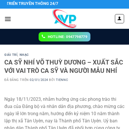
Chuyển
 TRUYỀN THÔNG 24/7
đến
nội
dung
HOTLINE: 0947798779
GIẢI TRÍ
,
NHẠC
CA SỸ NHÍ VÕ THUỲ DƯƠNG – XUẤT SẮC
VỚI VAI TRÒ CA SỸ VÀ NGƯỜI MẪU NHÍ
ĐÃ ĐĂNG TRÊN
02/01/2024
BỞI
TIENNC
Ngày 18/11/2023, nhằm hưởng ứng các phong trào thi
đua của Đảng bộ và nhân dân địa phương, chào mừng các
ngày lễ lớn trong năm, hướng đến kỷ niệm 10 năm thành
lập thị xã Tân Uyên, nay là Thành phố Tân Uyên. Uỷ ban
nhân dân Thành phố Tân Uyên đã phối hợp cùng công ty