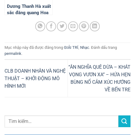
Dương Thanh Hà xuất
sắc đăng quang Hoa
hậu Hoàn cầu Việt
Nam – The Miss
Global Vietnam 2024
Mục nhập này đã được đăng trong
GIẢI TRÍ
,
Nhạc
. Đánh dấu trang
permalink
.
“ÂN NGHĨA QUÊ DỪA – KHÁT
CLB DOANH NHÂN VÀ NGHỆ
VỌNG VƯƠN XA’’ – HỨA HẸN
THUẬT – KHỞI ĐỘNG MÔ
BÙNG NỔ CẢM XÚC HƯỚNG
HÌNH MỚI
VỀ BẾN TRE