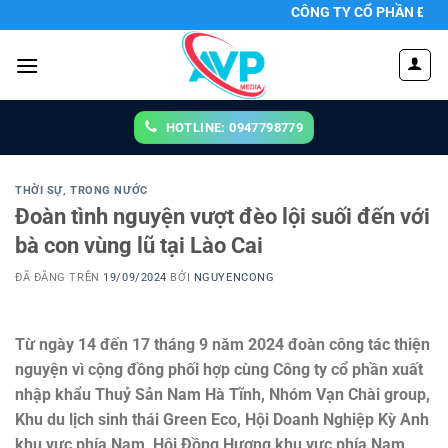
Chuyển
CÔNG TY CỔ PHẦN ĐẦU TƯ PHÁT TRIỂN TRUYỀN THÔNG 24/7
đến
nội
dung
HOTLINE: 0947798779
THỜI SỰ
,
TRONG NƯỚC
Đoàn tình nguyện vượt đèo lội suối đến với
bà con vùng lũ tại Lào Cai
ĐÃ ĐĂNG TRÊN
19/09/2024
BỞI
NGUYENCONG
Từ ngày 14 đến 17 tháng 9 năm 2024 đoàn công tác thiện
nguyện vì cộng đồng phối hợp cùng Công ty cổ phần xuất
nhập khẩu Thuỷ Sản Nam Hà Tĩnh, Nhóm Vạn Chài group,
Khu du lịch sinh thái Green Eco, Hội Doanh Nghiệp Kỳ Anh
khu vực phía Nam, Hội Đồng Hương khu vực phía Nam,