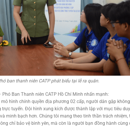
hó ban thanh niên CATP phát biểu tại lễ ra quân.
ng – Phó Ban Thanh niên CATP Hồ Chí Minh nhấn mạnh:
i mô hình chính quyền địa phương 02 cấp, người dân gặp không 
 trực tuyến. Đội hình xung kích được thành lập với mục tiêu duy
và minh bạch hơn. Chúng tôi mang theo tinh thần trách nhiệm, 
không chỉ bảo vệ bình yên, mà còn là người bạn đồng hành cùng