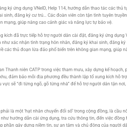
 đăng ký ứng dụng VNeID, Help 114, hướng dẫn thao tác các thủ 
i sinh, đăng ký cư trú… Các đoàn viên còn tận tình tuyên truyề
an mạng, giúp nâng cao cảnh giác và năng lực tự bảo vệ.
g kích đã trực tiếp hỗ trợ người dân cài đặt, đăng ký ứng dụng 
 như xác nhận tình trạng hôn nhân, đăng ký khai sinh, đăng ký
 về các thủ đoạn lừa đảo phổ biến trên không gian mạng, giúp 
Ban Thanh niên CATP trong việc tham mưu, xây dựng kế hoạch, 
 khu, đảm bảo mỗi địa phương đều thành lập tổ xung kích hỗ trợ
 vực sẽ “đi từng ngõ, gõ từng nhà” để hỗ trợ người dân tận nơi, 
phải là một ‘hạt nhân chuyển đổi số’ trong cộng đồng, là cầu nố
hư hướng dẫn cài ứng dụng, tra cứu thông tin, đến việc đồng
góp phần gây dựng niềm tin, sự an tâm và chủ động của người d