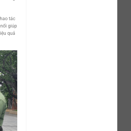
thao tác
 nối giúp
hiệu quả