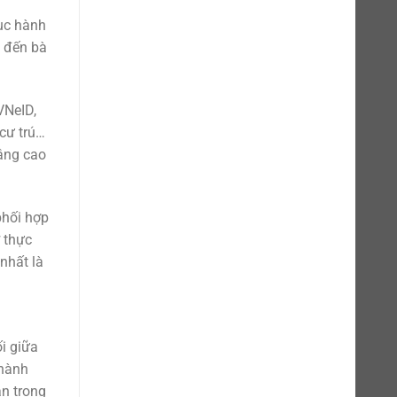
tục hành
n đến bà
VNeID,
 cư trú…
nâng cao
phối hợp
 thực
nhất là
i giữa
 hành
ân trong