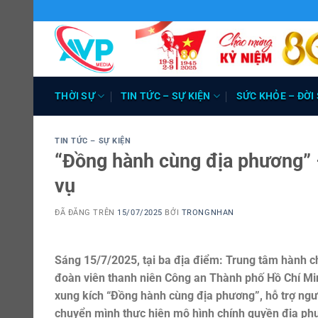
Chuyển
đến
nội
dung
THỜI SỰ
TIN TỨC – SỰ KIỆN
SỨC KHỎE – ĐỜI
TIN TỨC – SỰ KIỆN
“Đồng hành cùng địa phương” 
vụ
ĐÃ ĐĂNG TRÊN
15/07/2025
BỞI
TRONGNHAN
Sáng 15/7/2025, tại ba địa điểm: Trung tâm hành 
đoàn viên thanh niên Công an Thành phố Hồ Chí Min
xung kích “Đồng hành cùng địa phương”, hỗ trợ ngườ
chuyển mình thực hiện mô hình chính quyền địa ph