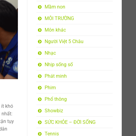
Mầm non
MÔI TRƯỜNG
Môn khác
Người Việt 5 Châu
Nhạc
Nhịp sống số
Phát minh
Phim
Phổ thông
ít khó
Showbiz
 nhất:
tận tụy
SỨC KHỎE – ĐỜI SỐNG
 dân
Tennis