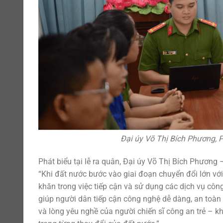
Đại úy Võ Thị Bích Phương, P
Phát biểu tại lễ ra quân, Đại úy Võ Thị Bích Phươ
“Khi đất nước bước vào giai đoạn chuyển đổi lớn vớ
khăn trong việc tiếp cận và sử dụng các dịch vụ công
giúp người dân tiếp cận công nghệ dễ dàng, an toàn 
và lòng yêu nghề của người chiến sĩ công an trẻ – 