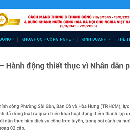
 SỐNG
KHOA HỌC – CÔNG NGHỆ
KINH DOANH
THỂ T
– Hành động thiết thực vì Nhân dân 
chính công Phường Sài Gòn, Bàn Cờ và Hòa Hưng (TP.HCM), lực
h đã đồng loạt ra quân triển khai hoạt động điểm thành lập độ
i dân thực hiện dịch vụ công trực tuyến, trong bối cảnh cả nư
ương 02 cấp.