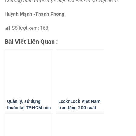
Chương trình được thực hiện bởi Ecreati tại Việt Nam
Huỳnh Mạnh -Thanh Phong
Số lượt xem:
163
Bài Viết Liên Quan :
Quản lý, sử dụng
LocknLock Việt Nam
thuốc tại TP.HCM còn
trao tặng 200 suất
nhiều bất cập
quà cho thương binh,
gia đình liệt sĩ kỷ
niệm 27/7