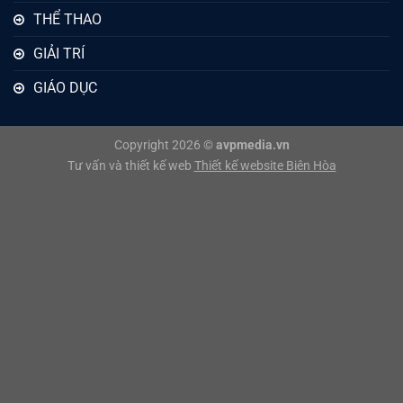
THỂ THAO
GIẢI TRÍ
GIÁO DỤC
Copyright 2026 ©
avpmedia.vn
Tư vấn và thiết kế web
Thiết kế website Biên Hòa