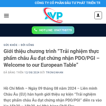
Chuyển
CÔNG TY CỔ PHẦN ĐẦU TƯ PHÁT TRIỂN TRUYỀN TH
đến
nội
dung
HOTLINE: 0947798779
SỨC KHỎE – ĐỜI SỐNG
Giới thiệu chương trình “Trải nghiệm thực
phẩm châu Âu đạt chứng nhận PDO/PGI –
Welcome to our European Table”
ĐÃ ĐĂNG TRÊN
12/08/2024
BỞI
TRONGNHAN
Hồ Chí Minh – Ngày 09 tháng 08 năm 2024
– Liên minh
Châu Âu (EU) hân hạnh giới thiệu sự kiện “Trải nghiệm
thực phẩm
châu Âu đạt chứng nhận PDO/PGI” diễn ra vào