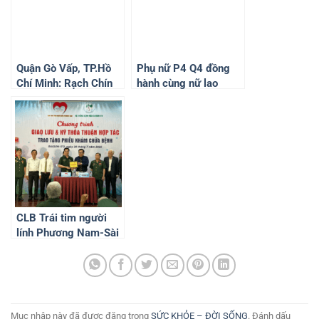
Quận Gò Vấp, TP.Hồ
Phụ nữ P4 Q4 đồng
Chí Minh: Rạch Chín
hành cùng nữ lao
Xiểng đã hồi sinh
động phát triển bền
vững
CLB Trái tim người
lính Phương Nam-Sài
Gòn ITO: Tổ chức
Chương trình giao lưu
và ký thoả thuận hợp
tác
Mục nhập này đã được đăng trong
SỨC KHỎE – ĐỜI SỐNG
. Đánh dấu