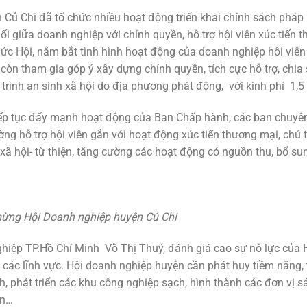
Củ Chi đã tổ chức nhiều hoạt động triển khai chính sách pháp 
nối giữa doanh nghiệp với chính quyền, hỗ trợ hội viên xúc tiến 
ổ chức Hội, nắm bắt tình hình hoạt động của doanh nghiệp hôi viê
còn tham gia góp ý xây dựng chính quyền, tích cực hỗ trợ, chia 
trình an sinh xã hội do địa phương phát động, với kinh phí 1,5
tiếp tục đẩy mạnh hoạt động của Ban Chấp hành, các ban chuy
ờng hỗ trợ hội viên gắn với hoạt động xúc tiến thương mại, chú 
 xã hội- từ thiện, tăng cường các hoạt động có nguồn thu, bổ su
ừng Hội Doanh nghiệp huyện Củ Chi
nghiệp TP.Hồ Chí Minh Võ Thị Thuý, đánh giá cao sự nỗ lực của 
các lĩnh vực. Hội doanh nghiệp huyện cần phát huy tiềm năng, 
, phát triển các khu công nghiệp sạch, hình thành các đơn vị s
òn…