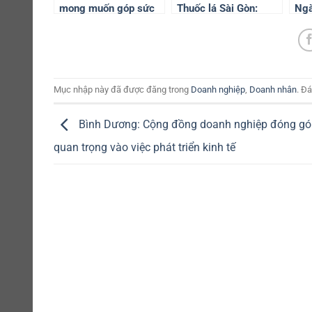
mong muốn góp sức
Thuốc lá Sài Gòn:
Ngà
thúc đẩy phát triển
Tặng 75 phần quà cho
biể
kinh tế Việt Nam
học sinh hoàn cảnh
quy
khó khăn
Hàn
Mục nhập này đã được đăng trong
Doanh nghiệp
,
Doanh nhân
. Đ
Bình Dương: Cộng đồng doanh nghiệp đóng góp
quan trọng vào việc phát triển kinh tế