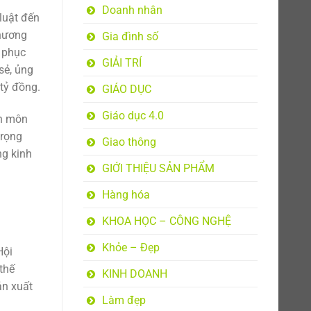
Doanh nhân
luật đến
thương
Gia đình số
n phục
GIẢI TRÍ
sẻ, ủng
 tỷ đồng.
GIÁO DỤC
Giáo dục 4.0
ên môn
trọng
Giao thông
ng kinh
GIỚI THIỆU SẢN PHẨM
Hàng hóa
KHOA HỌC – CÔNG NGHỆ
Khỏe – Đẹp
Hội
thế
KINH DOANH
ản xuất
Làm đẹp