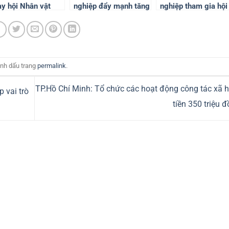
y hội Nhân vật
nghiệp đẩy mạnh tăng
nghiệp tham gia hội
u tượng và bản
trưởng xanh thực chất
nghị xúc tiến đầu tư
ền Việt Nam –
và hiệu quả
tỉnh Ninh Thuận tại
 Quốc năm 2024
Đồng Nai
ánh dấu trang
permalink
.
TP.Hồ Chí Minh: Tổ chức các hoạt động công tác xã h
 vai trò
tiền 350 triệu 