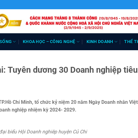
 SỐNG
KHOA HỌC – CÔNG NGHỆ
KINH DOANH
THỂ T
i: Tuyên dương 30 Doanh nghiệp tiêu
TP.Hồ Chí Minh, tổ chức kỷ niệm 20 năm Ngày Doanh nhân Việ
Doanh nghiệp nhiệm kỳ 2024- 2029.
 đại biểu Hội Doanh nghiêp huyện Củ Chi