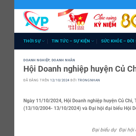
Chuyển
đến
nội
dung
THỜI SỰ
TIN TỨC – SỰ KIỆN
SỨC KHỎE – ĐỜI
DOANH NGHIỆP
,
DOANH NHÂN
Hội Doanh nghiệp huyện Củ Ch
ĐÃ ĐĂNG TRÊN
12/10/2024
BỞI
TRONGNHAN
Ngày 11/10/2024, Hội Doanh nghiệp huyện Củ Chi, 
(13/10/2004- 13/10/2024) và Đại hội đại biểu Hội 
Đại biểu dự Đại hội