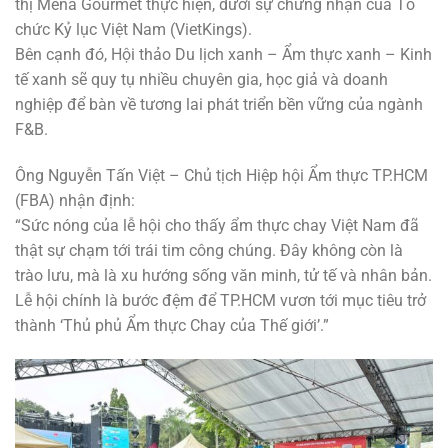
thị Mena Gourmet thực hiện, dưới sự chứng nhận của Tổ
chức Kỷ lục Việt Nam (VietKings).
Bên cạnh đó, Hội thảo Du lịch xanh – Ẩm thực xanh – Kinh
tế xanh sẽ quy tụ nhiều chuyên gia, học giả và doanh
nghiệp để bàn về tương lai phát triển bền vững của ngành
F&B.
Ông Nguyễn Tấn Việt – Chủ tịch Hiệp hội Ẩm thực TP.HCM
(FBA) nhận định:
“Sức nóng của lễ hội cho thấy ẩm thực chay Việt Nam đã
thật sự chạm tới trái tim công chúng. Đây không còn là
trào lưu, mà là xu hướng sống văn minh, tử tế và nhân bản.
Lễ hội chính là bước đệm để TP.HCM vươn tới mục tiêu trở
thành ‘Thủ phủ Ẩm thực Chay của Thế giới’.”