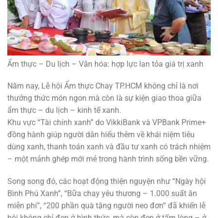
Ẩm thực – Du lịch – Văn hóa: hợp lực lan tỏa giá trị xanh
Năm nay, Lễ hội Ẩm thực Chay TP.HCM không chỉ là nơi
thưởng thức món ngon mà còn là sự kiện giao thoa giữa
ẩm thực – du lịch – kinh tế xanh.
Khu vực “Tài chính xanh” do VikkiBank và VPBank Prime+
đồng hành giúp người dân hiểu thêm về khái niệm tiêu
dùng xanh, thanh toán xanh và đầu tư xanh có trách nhiệm
– một mảnh ghép mới mẻ trong hành trình sống bền vững.
Song song đó, các hoạt động thiện nguyện như “Ngày hội
Bình Phú Xanh”, “Bữa chay yêu thương – 1.000 suất ăn
miễn phí”, “200 phần quà tặng người neo đơn” đã khiến lễ
hội không chỉ đẹp ở hình thức, mà còn đẹp ở tấm lòng – ở