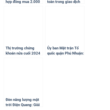
hợp đồng mua 2.000
toàn trong giao dịch
xe điện Wuling Mini
không tiền mặt
EV để đưa đón khách
có nồng độ cồn
Thị trường chứng
Ủy ban Mặt trận Tổ
khoán nửa cuối 2024
quốc quận Phú Nhuận:
– Chốt đơn với những
Tổ chức tham quan
ngôi sao nào?
doanh nghiệp sản xuất
hàng Việt Nam
Đèn năng lượng mặt
trời Điện Quang: Giải