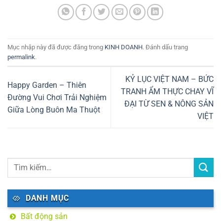
pháp bền vững cho
môi trường và tiết
kiệm chi phí
Mục nhập này đã được đăng trong
KINH DOANH
. Đánh dấu trang
permalink
.
KỶ LỤC VIỆT NAM – BỨC
Happy Garden – Thiên
TRANH ẨM THỰC CHAY VĨ
Đường Vui Chơi Trải Nghiệm
ĐẠI TỪ SEN & NÔNG SẢN
Giữa Lòng Buôn Ma Thuột
VIỆT
DANH MỤC
Bất động sản