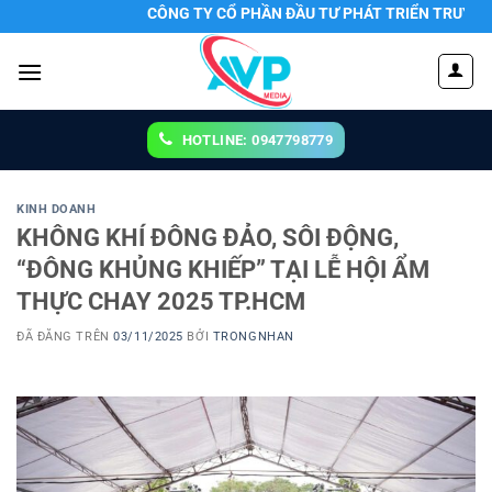
Chuyển
CÔNG TY CỔ PHẦN ĐẦU TƯ PHÁT TRIỂN TRUYỀN THÔNG 2
đến
nội
dung
HOTLINE: 0947798779
KINH DOANH
KHÔNG KHÍ ĐÔNG ĐẢO, SÔI ĐỘNG,
“ĐÔNG KHỦNG KHIẾP” TẠI LỄ HỘI ẨM
THỰC CHAY 2025 TP.HCM
ĐÃ ĐĂNG TRÊN
03/11/2025
BỞI
TRONGNHAN