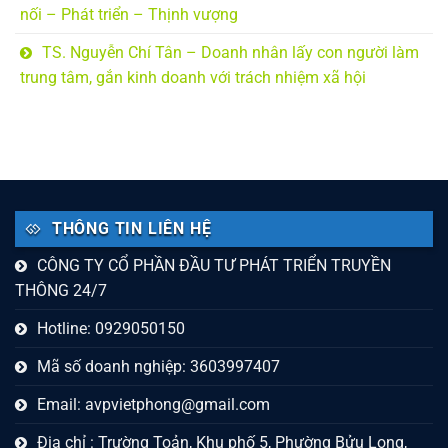
nối – Phát triển – Thịnh vượng
TS. Nguyễn Chí Tân – Doanh nhân lấy con người làm
trung tâm, gắn kinh doanh với trách nhiệm xã hội
THÔNG TIN LIÊN HỆ
CÔNG TY CỔ PHẦN ĐẦU TƯ PHÁT TRIỂN TRUYỀN
THÔNG 24/7
Hotline: 0929050150
Mã số doanh nghiệp: 3603997407
Email:
avpvietphong@gmail.com
Địa chỉ : Trường Toản, Khu phố 5, Phường Bửu Long,