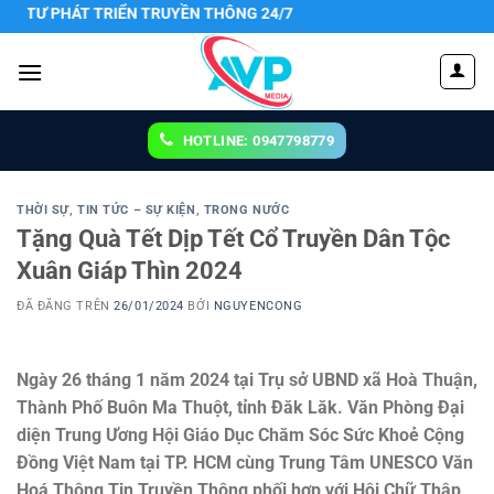
Chuyển
ỀN THÔNG 24/7
đến
nội
dung
HOTLINE: 0947798779
THỜI SỰ
,
TIN TỨC – SỰ KIỆN
,
TRONG NƯỚC
Tặng Quà Tết Dịp Tết Cổ Truyền Dân Tộc
Xuân Giáp Thìn 2024
ĐÃ ĐĂNG TRÊN
26/01/2024
BỞI
NGUYENCONG
Ngày 26 tháng 1 năm 2024 tại Trụ sở UBND xã Hoà Thuận,
Thành Phố Buôn Ma Thuột, tỉnh Đăk Lăk. Văn Phòng Đại
diện Trung Ương Hội Giáo Dục Chăm Sóc Sức Khoẻ Cộng
Đồng Việt Nam tại TP. HCM cùng Trung Tâm UNESCO Văn
Hoá Thông Tin Truyền Thông phối hợp với Hội Chữ Thập