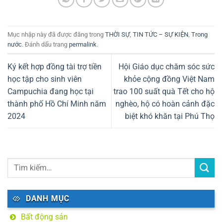
Họp mặt Kỷ niệm 63
năm thảm họa da cam
ở Việt Nam tại Tây
Mục nhập này đã được đăng trong
THỜI SỰ
,
TIN TỨC – SỰ KIỆN
,
Trong
Ninh
nước
. Đánh dấu trang
permalink
.
Ký kết hợp đồng tài trợ tiền
Hội Giáo dục chăm sóc sức
học tập cho sinh viên
khỏe cộng đồng Việt Nam
Campuchia đang học tại
trao 100 suất quà Tết cho hộ
thành phố Hồ Chí Minh năm
nghèo, hộ có hoàn cảnh đặc
2024
biệt khó khăn tại Phú Thọ
DANH MỤC
Bất động sản