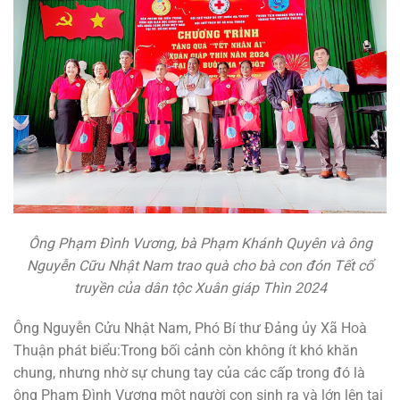
Ông Phạm Đình Vương, bà Phạm Khánh Quyên và ông
Nguyễn Cữu Nhật Nam trao quà cho bà con đón Tết cổ
truyền của dân tộc Xuân giáp Thìn 2024
Ông Nguyễn Cửu Nhật Nam, Phó Bí thư Đảng ủy Xã Hoà
Thuận phát biểu:Trong bối cảnh còn không ít khó khăn
chung, nhưng nhờ sự chung tay của các cấp trong đó là
ông Phạm Đình Vương một người con sinh ra và lớn lên tại