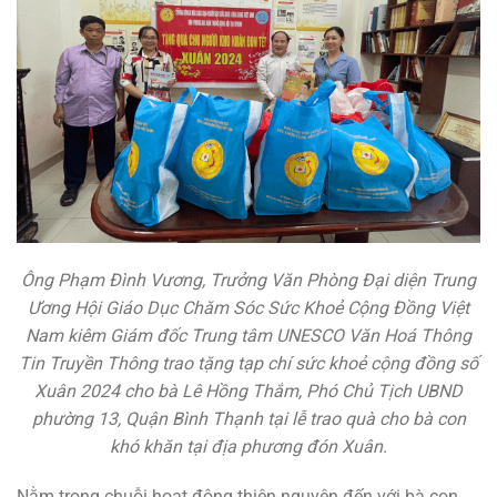
Ông Phạm Đình Vương, Trưởng Văn Phòng Đại diện Trung
Ương Hội Giáo Dục Chăm Sóc Sức Khoẻ Cộng Đồng Việt
Nam kiêm Giám đốc Trung tâm UNESCO Văn Hoá Thông
Tin Truyền Thông trao tặng tạp chí sức khoẻ cộng đồng số
Xuân 2024 cho bà Lê Hồng Thắm, Phó Chủ Tịch UBND
phường 13, Quận Bình Thạnh tại lễ trao quà cho bà con
khó khăn tại địa phương đón Xuân.
Nằm trong chuỗi hoạt động thiện nguyện đến với bà con