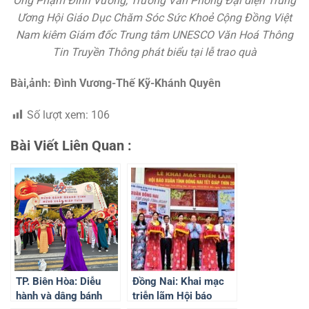
Ông Phạm Đình Vương, Trưởng Văn Phòng Đại diện Trung
Ương Hội Giáo Dục Chăm Sóc Sức Khoẻ Cộng Đồng Việt
Nam kiêm Giám đốc Trung tâm UNESCO Văn Hoá Thông
Tin Truyền Thông phát biểu tại lễ trao quà
Bài,ảnh: Đình Vương-Thế Kỹ-Khánh Quyên
Số lượt xem:
106
Bài Viết Liên Quan :
TP. Biên Hòa: Diễu
Đồng Nai: Khai mạc
hành và dâng bánh
triễn lãm Hội báo