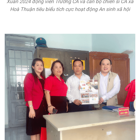
Xuân 2024 động viên Trưởng CA và cán bộ chiến sĩ CA xã
Hoà Thuận tiêu biểu tích cực hoạt động An sinh xã hội