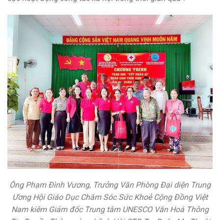
Ông Phạm Đình Vương, Trưởng Văn Phòng Đại diện Trung
Ương Hội Giáo Dục Chăm Sóc Sức Khoẻ Cộng Đồng Việt
Nam kiêm Giám đốc Trung tâm UNESCO Văn Hoá Thông