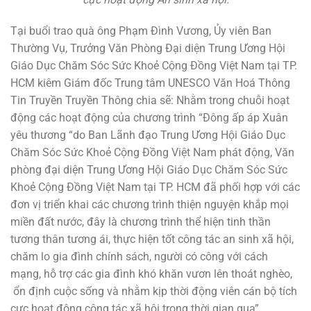
Tại buổi trao quà ông Phạm Đình Vương, Ủy viên Ban
Thường Vụ, Trưởng Văn Phòng Đại diện Trung Ương Hội
Giáo Dục Chăm Sóc Sức Khoẻ Cộng Đồng Việt Nam tại TP.
HCM kiêm Giám đốc Trung tâm UNESCO Văn Hoá Thông
Tin Truyền Truyền Thông chia sẽ: Nhằm trong chuỗi hoạt
động các hoạt động của chương trình “Đông ấp áp Xuân
yêu thương “do Ban Lãnh đạo Trung Ương Hội Giáo Dục
Chăm Sóc Sức Khoẻ Cộng Đồng Việt Nam phát động, Văn
phòng đại diện Trung Ương Hội Giáo Dục Chăm Sóc Sức
Khoẻ Cộng Đồng Việt Nam tại TP. HCM đã phối hợp với các
đơn vị triển khai các chương trình thiện nguyện khắp mọi
miền đất nước, đây là chương trình thể hiện tinh thần
tương thân tương ái, thực hiện tốt công tác an sinh xã hội,
chăm lo gia đình chính sách, người có công với cách
mạng, hỗ trợ các gia đình khó khăn vươn lên thoát nghèo,
ổn định cuộc sống và nhằm kịp thời động viên cán bộ tích
cực hoạt động công tác xã hội trong thời gian qua”.