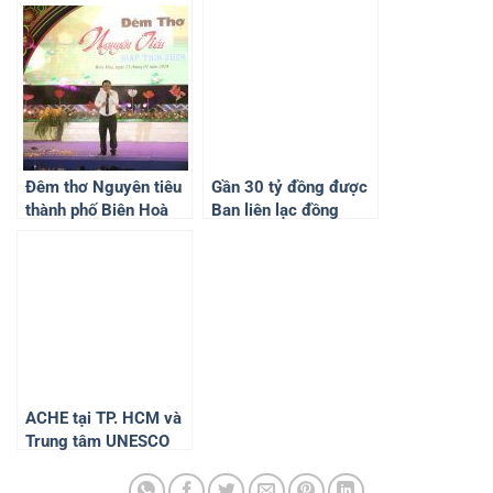
“kính nhớ tổ tiên” nhân
Xuân Giáp Thìn năm
dịp Tết Nguyên Đán
2024
2024
Đêm thơ Nguyên tiêu
Gần 30 tỷ đồng được
thành phố Biên Hoà
Ban liên lạc đồng
2024 tôn vinh giá trị
hương huyện Giồng
thơ ca Việt Nam
Trôm tại TP.HCM vận
động chăm lo cho
người dân trong quý
2/2024
ACHE tại TP. HCM và
Trung tâm UNESCO
Văn hoá & Thông tin
truyền thông tổ chức