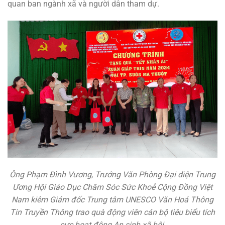
quan ban ngành xã và người dân tham dự.
Ông Phạm Đình Vương, Trưởng Văn Phòng Đại diện Trung
Ương Hội Giáo Dục Chăm Sóc Sức Khoẻ Cộng Đồng Việt
Nam kiêm Giám đốc Trung tâm UNESCO Văn Hoá Thông
Tin Truyền Thông trao quà động viên cán bộ tiêu biểu tích
cực hoạt động An sinh xã hội.