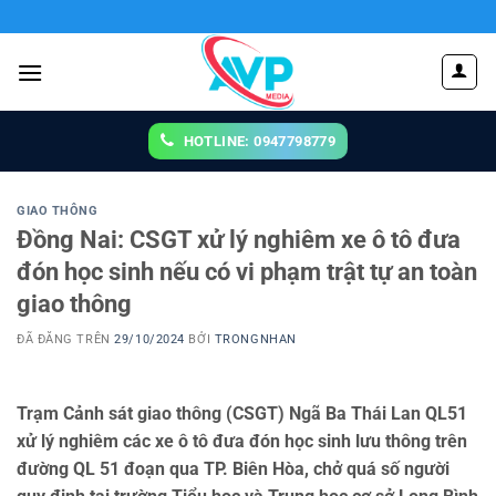
Chuyển
đến
nội
dung
HOTLINE: 0947798779
GIAO THÔNG
Đồng Nai: CSGT xử lý nghiêm xe ô tô đưa
đón học sinh nếu có vi phạm trật tự an toàn
giao thông
ĐÃ ĐĂNG TRÊN
29/10/2024
BỞI
TRONGNHAN
Trạm Cảnh sát giao thông (CSGT) Ngã Ba Thái Lan QL51
xử lý nghiêm các xe ô tô đưa đón học sinh lưu thông trên
đường QL 51 đoạn qua TP. Biên Hòa, chở quá số người