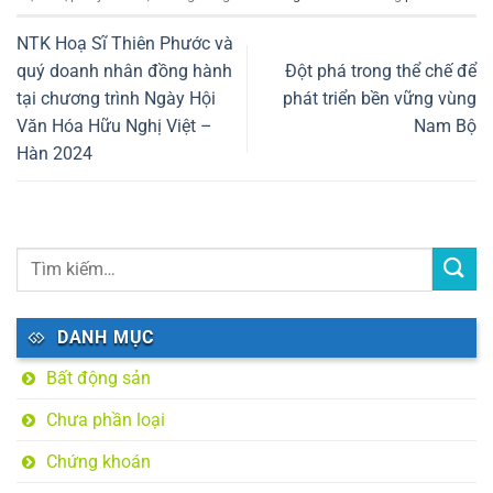
THUỘC ĐOÀN
PHÒNG CẢNH SÁT
NTK Hoạ Sĩ Thiên Phước và
GIAO THÔNG TRONG
quý doanh nhân đồng hành
Đột phá trong thể chế để
TUYÊN TRUYỀN LUẬT
GIAO THÔNG TẠI CÁC
tại chương trình Ngày Hội
phát triển bền vững vùng
TRƯỜNG HỌC TRÊN
Văn Hóa Hữu Nghị Việt –
Nam Bộ
ĐỊA BÀN THÀNH PHỐ
Hàn 2024
DANH MỤC
Bất động sản
Chưa phần loại
Chứng khoán