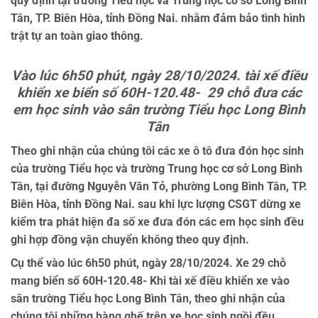
quy định tại trường Tiểu học và Trung học cơ sở Long Bình
Tân, TP. Biên Hòa, tỉnh Đồng Nai. nhằm đảm bảo tình hình
trật tự an toàn giao thông.
Vào lúc 6h50 phút, ngày 28/10/2024. tài xế điều
khiển xe biển số 60H-120.48- 29 chỗ đưa các
em học sinh vào sân trường Tiểu học Long Bình
Tân
Theo ghi nhận của chúng tôi các xe ô tô đưa đón học sinh
của trường Tiểu học và trường Trung học cơ sở Long Bình
Tân, tại đường Nguyễn Văn Tỏ, phường Long Bình Tân, TP.
Biên Hòa, tỉnh Đồng Nai. sau khi lực lượng CSGT dừng xe
kiểm tra phát hiện đa số xe đưa đón các em học sinh đều
ghi hợp đồng vận chuyển không theo quy định.
Cụ thể vào lúc 6h50 phút, ngày 28/10/2024. Xe 29 chỗ
mang biển số 60H-120.48- Khi tài xế điều khiển xe vào
sân trường Tiểu học Long Bình Tân, theo ghi nhận của
chúng tôi những hàng ghế trên xe học sinh ngồi đều