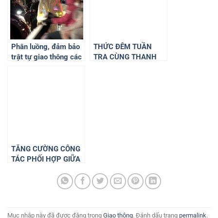
Phân luồng, đảm bảo
THỨC ĐÊM TUẦN
trật tự giao thông các
TRA CÙNG THANH
hoạt động Đại lễ Phật
NIÊN CÔNG NHÂN
đản tại TP. Đà Lạt
THÀNH PHỐ HỒ CHÍ
MINH
TĂNG CƯỜNG CÔNG
TÁC PHỐI HỢP GIỮA
CHI ĐOÀN CSGT TT
CÔNG AN QUẬN
HUYỆN, TP. THỦ ĐỨC
VÀ CÁC CHI ĐOÀN
ĐỘI, TRẠM CSGT
Mục nhập này đã được đăng trong
Giao thông
. Đánh dấu trang
permalink
.