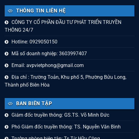
THÔNG TIN LIÊN HỆ
CÔNG TY CỔ PHẦN ĐẦU TƯ PHÁT TRIỂN TRUYỀN
THÔNG 24/7
Hotline: 0929050150
Mã số doanh nghiệp: 3603997407
Email:
avpvietphong@gmail.com
Địa chỉ : Trường Toản, Khu phố 5, Phường Bửu Long,
Thành phố Biên Hòa
BAN BIÊN TẬP
Giám đốc truyền thông: GS.TS. Võ Minh Đức
Phó Giám đốc truyền thông: TS. Nguyễn Văn Bình
Trưởng phòng biên tập: Ts Từ Hữu Công