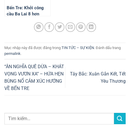
Bến Tre: Khởi công
cầu Ba Lai 8 hơn
2.200 tỷ đồng
Mục nhập này đã được đăng trong
TIN TỨC – SỰ KIỆN
. Đánh dấu trang
permalink
.
“ÂN NGHĨA QUÊ DỪA – KHÁT
VỌNG VƯƠN XA’’ – HỨA HẸN
Tây Bắc: Xuân Gắn Kết, Tết
BÙNG NỔ CẢM XÚC HƯỚNG
Yêu Thương
VỀ BẾN TRE