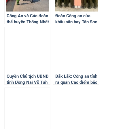
Công An và Các đoàn
Đoàn Công an cửa
thể huyện Thống Nhất
khẩu sân bay Tân Sơn
– Đồng Nai đã tổ chức
Nhất tham quan Triển
phát nước, thực phẩm
lãm chuyên đề: “Quân
cho người đi đường
khu 7 – Viết tiếp bản
về quê ăn Tết
hùng ca”
Quyền Chủ tịch UBND
Đắk Lắk: Công an tỉnh
tỉnh Đồng Nai Võ Tấn
ra quân Cao điểm bảo
Đức được bầu làm
đảm trật tự, an toàn
Phó bí thư Tỉnh ủy
giao thông trên địa
bàn