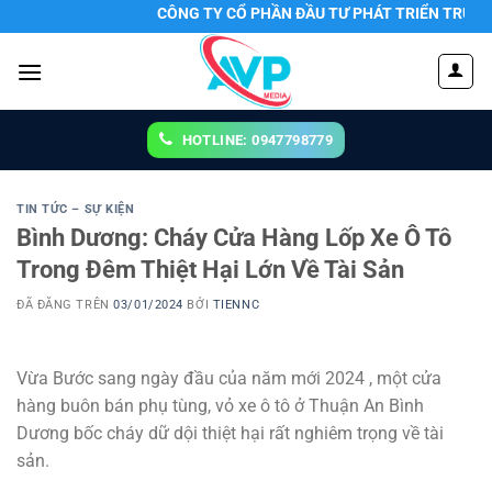
Chuyển
CÔNG TY CỔ PHẦN ĐẦU TƯ PHÁT TRIỂN TRUYỀN THÔNG
đến
nội
dung
HOTLINE: 0947798779
TIN TỨC – SỰ KIỆN
Bình Dương: Cháy Cửa Hàng Lốp Xe Ô Tô
Trong Đêm Thiệt Hại Lớn Về Tài Sản
ĐÃ ĐĂNG TRÊN
03/01/2024
BỞI
TIENNC
Vừa Bước sang ngày đầu của năm mới 2024 , một cửa
hàng buôn bán phụ tùng, vỏ xe ô tô ở Thuận An Bình
Dương bốc cháy dữ dội thiệt hại rất nghiêm trọng về tài
sản.