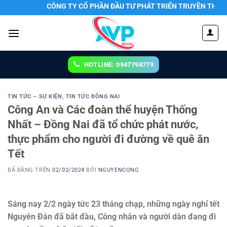
Chuyển
CÔNG TY CỔ PHẦN ĐẦU TƯ PHÁT TRIỂN TRUYỀN THÔNG 24/7
đến
nội
dung
HOTLINE: 0947798779
TIN TỨC – SỰ KIỆN
,
TIN TỨC ĐỒNG NAI
Công An và Các đoàn thể huyện Thống
Nhất – Đồng Nai đã tổ chức phát nước,
thực phẩm cho người đi đường về quê ăn
Tết
ĐÃ ĐĂNG TRÊN
02/02/2024
BỞI
NGUYENCONG
Sáng nay 2/2 ngày tức 23 tháng chạp, những ngày nghỉ tết
Nguyên Đán đã bắt đầu, Công nhân và người dân đang đi