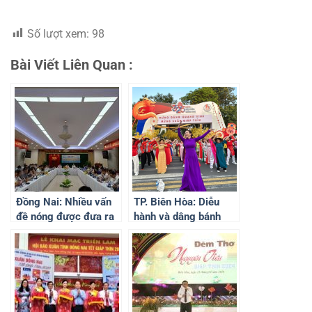
Số lượt xem:
98
Bài Viết Liên Quan :
Đồng Nai: Nhiều vấn
TP. Biên Hòa: Diễu
đề nóng được đưa ra
hành và dâng bánh
trong kỳ họp báo cuối
“kính nhớ tổ tiên” nhân
năm
dịp Tết Nguyên Đán
2024