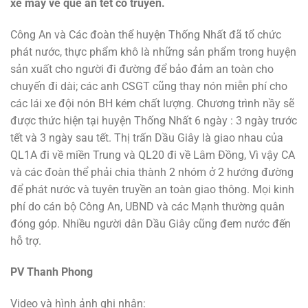
xe máy về quê ăn tết cổ truyền.
Công An và Các đoàn thể huyện Thống Nhất đã tổ chức
phát nước, thực phẩm khô là những sản phẩm trong huyện
sản xuất cho người đi đường để bảo đảm an toàn cho
chuyến đi dài; các anh CSGT cũng thay nón miễn phí cho
các lái xe đội nón BH kém chất lượng. Chương trình nầy sẽ
được thức hiện tại huyện Thống Nhất 6 ngày : 3 ngày trước
tết và 3 ngày sau tết. Thị trấn Dầu Giây là giao nhau của
QL1A đi về miền Trung và QL20 đi về Lâm Đồng, Vì vậy CA
và các đoàn thể phải chia thành 2 nhóm ở 2 hướng đường
để phát nước và tuyên truyền an toàn giao thông. Mọi kinh
phí do cán bộ Công An, UBND và các Mạnh thường quân
đóng góp. Nhiều người dân Dầu Giây cũng đem nước đến
hỗ trợ.
PV Thanh Phong
Video và hình ảnh ghi nhận: