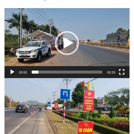
Trình
chơi
Video
00:00
00:28