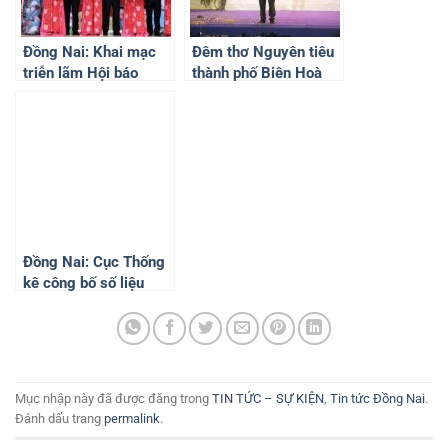
Đồng Nai: Khai mạc
Đêm thơ Nguyên tiêu
triễn lãm Hội báo
thành phố Biên Hoà
Xuân Giáp Thìn năm
2024 tôn vinh giá trị
2024
thơ ca Việt Nam
Đồng Nai: Cục Thống
kê công bố số liệu
thống kê kinh tế – xã
hội tỉnh 6 tháng đầu
năm 2024.
Mục nhập này đã được đăng trong
TIN TỨC – SỰ KIỆN
,
Tin tức Đồng Nai
.
Đánh dấu trang
permalink
.