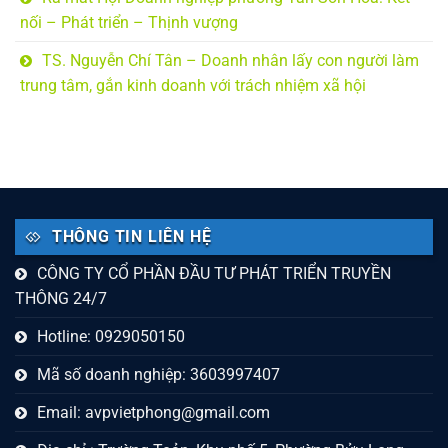
nối – Phát triển – Thịnh vượng
TS. Nguyễn Chí Tân – Doanh nhân lấy con người làm
trung tâm, gắn kinh doanh với trách nhiệm xã hội
THÔNG TIN LIÊN HỆ
CÔNG TY CỔ PHẦN ĐẦU TƯ PHÁT TRIỂN TRUYỀN
THÔNG 24/7
Hotline: 0929050150
Mã số doanh nghiệp: 3603997407
Email:
avpvietphong@gmail.com