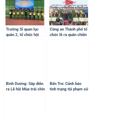
Trường Sĩ quan lục
Công an Thành phố tổ
quân 2, tổ chức hội
chức lễ ra quân chiến
thao chào mừng kỷ
dịch tình nguyện Hành
niệm 70 năm chiến
quân xanh năm 2024.
thắng Điện Biên phủ.
Bình Dương: Sắp diễn
Bến Tre: Cảnh báo
ra Lễ hội Mùa trái chín
tình trạng tội phạm sử
2024, cơ hội để
dụng công nghệ cao
quảng bá thương hiệu
mạo danh cán bộ
trái cây Lái Thêu
Công An