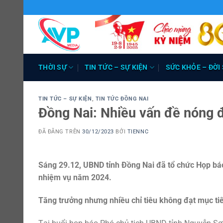
Chuyển
đến
nội
dung
THỜI SỰ
TIN TỨC – SỰ KIỆN
SỨC KHỎE – ĐỜI
TIN TỨC – SỰ KIỆN
,
TIN TỨC ĐỒNG NAI
Đồng Nai: Nhiều vấn đề nóng 
ĐÃ ĐĂNG TRÊN
30/12/2023
BỞI
TIENNC
Sáng 29.12, UBND tỉnh Đồng Nai đã tổ chức Họp báo
nhiệm vụ năm 2024.
Tăng trưởng nhưng nhiều chỉ tiêu không đạt mục tiê