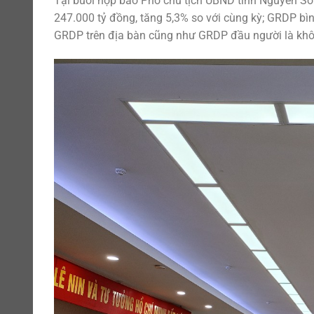
Tại buổi họp báo Phó chủ tịch UBND tỉnh Nguyễn Sơ
247.000 tỷ đồng, tăng 5,3% so với cùng kỳ; GRDP bì
GRDP trên địa bàn cũng như GRDP đầu người là khô