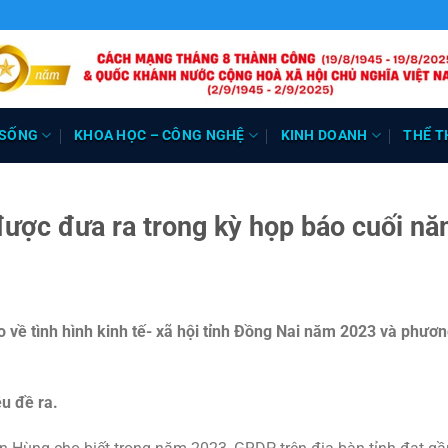
 SỐNG
KHOA HỌC – CÔNG NGHỆ
KINH DOANH
THỂ T
được đưa ra trong kỳ họp báo cuối n
 về tình hình kinh tế- xã hội tỉnh Đồng Nai năm 2023 và phươ
u đề ra.