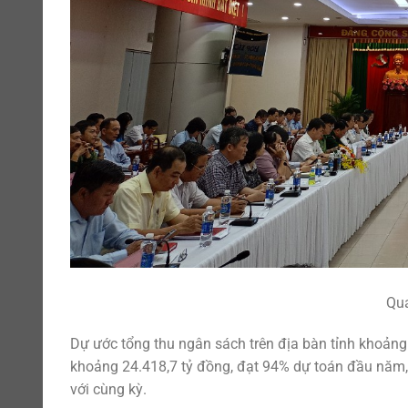
Qu
Dự ước tổng thu ngân sách trên địa bàn tỉnh khoảng
khoảng 24.418,7 tỷ đồng, đạt 94% dự toán đầu năm,
với cùng kỳ.