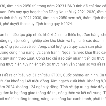
030, tầm nhìn 2050 thì trong năm 2023 UBND tỉnh đã chỉ đạo c
 quan. Đến nay quy hoạch tỉnh Đồng Nai thời kỳ 2021-2030, tầm 
h tỉnh thời kỳ 2021-2030, tầm nhìn 2050 xem xét, thẩm định th
t, phê duyệt theo quy định trong quý I/2024.
n tỉnh tiếp tục gặp nhiều khó khăn, như thiếu hụt đơn hàng, c
 nông nghiệp, công nghiệp còn khó khăn và hạn chế, các doanh 
 đáp ứng yêu cầu về số lượng, chất lượng và quy cách sản phẩm
ờng cũng như năng lực cạnh tranh. Ngoài ra, việc khai thác cá
 quy định theo Luật. Công tác chỉ đạo đẩy nhanh tiến độ thực 
ng thực hiện, tuy nhiên tiến độ thực hiện vẫn chậm so với đề ra
 đề ra chỉ tiêu với 31 chỉ tiêu KT XH, Quốc phòng- an ninh. Cụ t
i đạt khoảng 148 triệu đồng. Kim ngạch xuất khẩu khoảng 8,0
năm 2024 khoảng 124 ngàn tỷ đồng. Tỉnh sẽ tập trung thúc đẩy 
g tâm là hạ tầng giao thông đô thị, nông thôn và kết nối vùng. T
 mới mô hình tăng trưởng, nâng cao năng lực cạnh tranh, phát tri