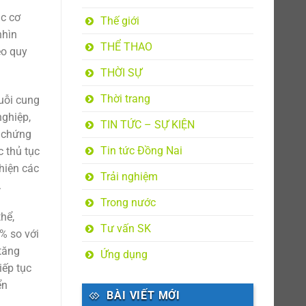
ác cơ
Thế giới
nhìn
THỂ THAO
eo quy
THỜI SỰ
Thời trang
huỗi cung
nghiệp,
TIN TỨC – SỰ KIỆN
, chứng
Tin tức Đồng Nai
c thủ tục
hiện các
Trải nghiệm
.
Trong nước
hể,
Tư vấn SK
% so với
tăng
Ứng dụng
iếp tục
ển
BÀI VIẾT MỚI