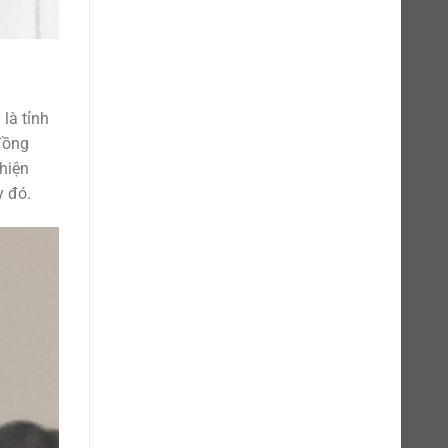
là tỉnh
đồng
 hiện
y đó.