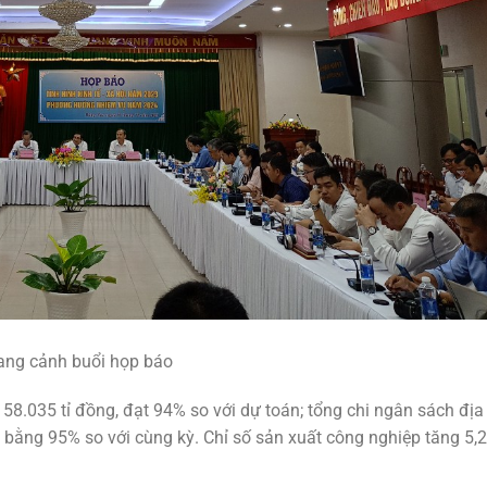
ang cảnh buổi họp báo
 58.035 tỉ đồng, đạt 94% so với dự toán; tổng chi ngân sách đị
 bằng 95% so với cùng kỳ. Chỉ số sản xuất công nghiệp tăng 5,