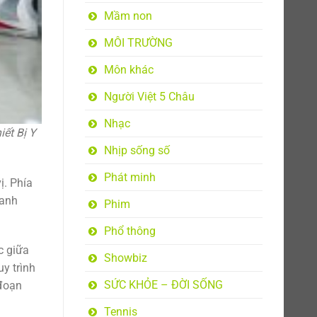
Mầm non
MÔI TRƯỜNG
Môn khác
Người Việt 5 Châu
Nhạc
ết Bị Y
Nhịp sống số
Phát minh
ị. Phía
hanh
Phim
Phổ thông
c giữa
Showbiz
y trình
SỨC KHỎE – ĐỜI SỐNG
 đoạn
Tennis