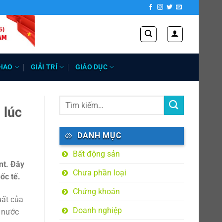
HAO
GIẢI TRÍ
GIÁO DỤC
 lúc
DANH MỤC
Bất động sản
nt. Đây
Chưa phần loại
ốc tế.
Chứng khoán
uất của
Doanh nghiệp
g nước