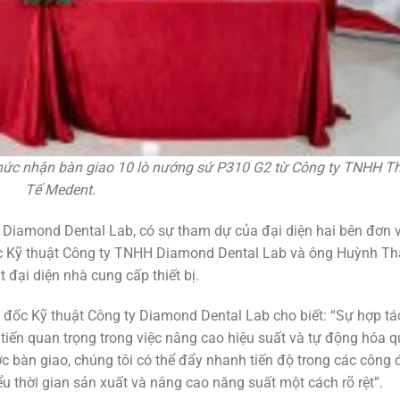
ức nhận bàn giao 10 lò nướng sứ P310 G2 từ Công ty TNHH Thi
Tế
Medent.
 Diamond Dental Lab, có sự tham dự của đại diện hai bên đơn v
 Kỹ thuật Công ty TNHH Diamond Dental Lab và ông Huỳnh T
đại diện nhà cung cấp thiết bị.
 đốc Kỹ thuật Công ty Diamond Dental Lab cho biết: “Sự hợp tá
ến quan trọng trong việc nâng cao hiệu suất và tự động hóa qu
c bàn giao, chúng tôi có thể đẩy nhanh tiến độ trong các công
u thời gian sản xuất và nâng cao năng suất một cách rõ rệt”.