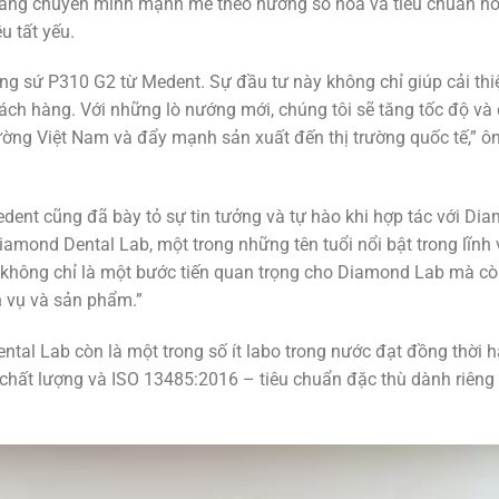
đang chuyển mình mạnh mẽ theo hướng số hóa và tiêu chuẩn hó
u tất yếu.
ớng sứ P310 G2 từ Medent. Sự đầu tư này không chỉ giúp cải thi
hách hàng. Với những lò nướng mới, chúng tôi sẽ tăng tốc độ và
rường Việt Nam và đẩy mạnh sản xuất đến thị trường quốc tế,” ô
nt cũng đã bày tỏ sự tin tưởng và tự hào khi hợp tác với Di
iamond Dental Lab, một trong những tên tuổi nổi bật trong lĩnh
2 không chỉ là một bước tiến quan trọng cho Diamond Lab mà c
h vụ và sản phẩm.”
ental Lab còn là một trong số ít labo trong nước đạt đồng thời h
chất lượng và ISO 13485:2016 – tiêu chuẩn đặc thù dành riêng