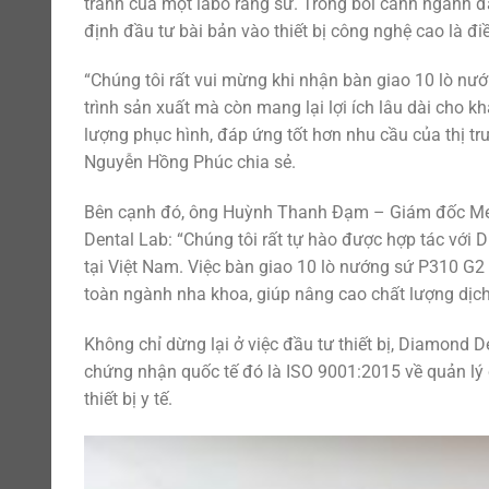
tranh của một labo răng sứ. Trong bối cảnh ngành 
định đầu tư bài bản vào thiết bị công nghệ cao là điề
“Chúng tôi rất vui mừng khi nhận bàn giao 10 lò nư
trình sản xuất mà còn mang lại lợi ích lâu dài cho k
lượng phục hình, đáp ứng tốt hơn nhu cầu của thị t
Nguyễn Hồng Phúc chia sẻ.
Bên cạnh đó, ông Huỳnh Thanh Đạm – Giám đốc Mede
Dental Lab: “Chúng tôi rất tự hào được hợp tác với D
tại Việt Nam. Việc bàn giao 10 lò nướng sứ P310 G
toàn ngành nha khoa, giúp nâng cao chất lượng dịc
Không chỉ dừng lại ở việc đầu tư thiết bị, Diamond D
chứng nhận quốc tế đó là ISO 9001:2015 về quản lý 
thiết bị y tế.