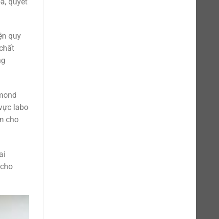
a, quyết
ện quy
 chất
ng
amond
 vực labo
òn cho
ai
 cho