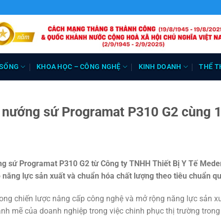
 SỐNG
KHOA HỌC – CÔNG NGHỆ
KINH DOANH
THỂ T
 nướng sứ Programat P310 G2 cùng 1
ớng sứ Programat P310 G2 từ Công ty TNHH Thiết Bị Y Tế Mede
năng lực sản xuất và chuẩn hóa chất lượng theo tiêu chuẩn qu
rong chiến lược nâng cấp công nghệ và mở rộng năng lực sản x
nh mẽ của doanh nghiệp trong việc chinh phục thị trường tron