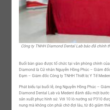
Công ty TNHH Diamond Dental Lab báo đã chính th
Buổi bàn giao được tổ chức tại văn phòng chính của
Diamond là Cử nhân Nguyễn Hồng Phúc – Giám đốc
Đạm – Giám đốc Công ty TNHH Thiết bị Y Tế Medent 
Phát biểu tại buổi lễ, ông Nguyễn Hồng Phúc – Giám
Diamond Dental Lab và Medent đánh dấu một bước ti
sản xuất phục hình sứ. Với 10 lò nướng sứ P310 đượ
nung mà không còn phải chờ đợi lâu, từ đó giảm thiể