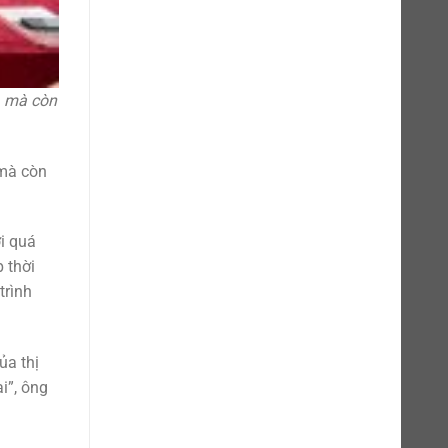
, mà còn
 mà còn
i quá
 thời
trình
ủa thị
i”, ông