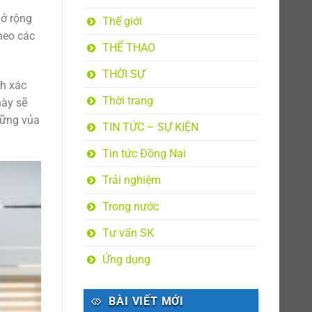
mở rộng
Thế giới
heo các
THỂ THAO
THỜI SỰ
nh xác
Thời trang
này sẽ
vững vủa
TIN TỨC – SỰ KIỆN
Tin tức Đồng Nai
Trải nghiệm
Trong nước
Tư vấn SK
Ứng dụng
BÀI VIẾT MỚI