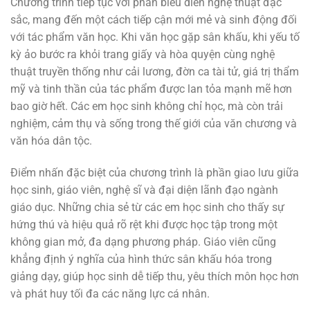
Chương trình tiếp tục với phần biểu diễn nghệ thuật đặc
sắc, mang đến một cách tiếp cận mới mẻ và sinh động đối
với tác phẩm văn học. Khi văn học gặp sân khấu, khi yếu tố
kỳ ảo bước ra khỏi trang giấy và hòa quyện cùng nghệ
thuật truyền thống như cải lương, đờn ca tài tử, giá trị thẩm
mỹ và tinh thần của tác phẩm được lan tỏa mạnh mẽ hơn
bao giờ hết. Các em học sinh không chỉ học, mà còn trải
nghiệm, cảm thụ và sống trong thế giới của văn chương và
văn hóa dân tộc.
Điểm nhấn đặc biệt của chương trình là phần giao lưu giữa
học sinh, giáo viên, nghệ sĩ và đại diện lãnh đạo ngành
giáo dục. Những chia sẻ từ các em học sinh cho thấy sự
hứng thú và hiệu quả rõ rệt khi được học tập trong một
không gian mở, đa dạng phương pháp. Giáo viên cũng
khẳng định ý nghĩa của hình thức sân khấu hóa trong
giảng dạy, giúp học sinh dễ tiếp thu, yêu thích môn học hơn
và phát huy tối đa các năng lực cá nhân.