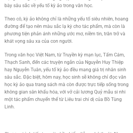
bày sâu sắc về yếu tố kỳ ảo trong văn học.
Theo cô, kỳ ảo không chỉ là những yếu tố siêu nhiên, hoang
đường để tạo nên màu sắc lạ kỳ cho tác phẩm, mà còn là
phương tiện phản ánh những ước mơ, niềm tin, trăn trở và
khát vọng sâu xa của con người.
Trong văn học Việt Nam, từ Truyền kỳ mạn lục, Tấm Cám,
Thạch Sanh, đến các truyện ngắn của Nguyễn Huy Thiệp
hay Nguyễn Tuân, yếu tố kỳ ảo đều mang giá trị nhân sinh
sâu sắc. Đặc biệt, hôm nay, học sinh sẽ không chỉ đọc văn
học kỳ ảo qua trang sách mà còn được trực tiếp sống trong
không gian sân khấu hóa, với vở cải lương Quỷ mẫu si nhi
một tác phẩm chuyển thể từ Liêu trai chí dị của Bồ Tùng
Linh.