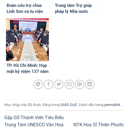
Đoàn cứu trợ chùa
Trung tâm Trợ giúp
Linh Sơn và tu viện
pháp lý Nhà nước
Long Hưng: Trao quà
TP.Hồ Chí Minh: Trao
cho người dân bị bão
tặng nhà tình nghĩa tại
lũ Lào Cai và Yên Bái
huyện Tân Trụ
TP. Hồ Chí Minh: Họp
mặt kỷ niệm 137 năm
Ngày sinh của Chủ
tịch Tôn Đức Thắng
Mục nhập này đã được đăng trong
GIÁO DỤC
. Đánh dấu trang
permalink
.
Gặp Gỡ Thành Viên Tiêu Biểu
Trung Tâm UNESCO Văn Hoá
NTK Họa Sĩ Thiên Phước