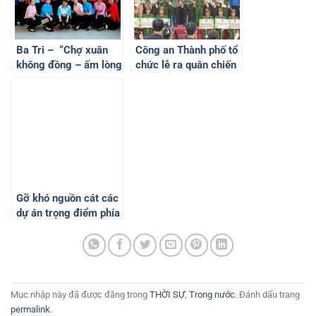
Ba Tri – “Chợ xuân
Công an Thành phố tổ
không đồng – ấm lòng
chức lễ ra quân chiến
ngày tết”
dịch tình nguyện Hành
quân xanh năm 2024.
Gỡ khó nguồn cát các
dự án trọng điểm phía
Nam: “Bàn để quyết
chứ không bàn để
đấy”
Mục nhập này đã được đăng trong
THỜI SỰ
,
Trong nước
. Đánh dấu trang
permalink
.