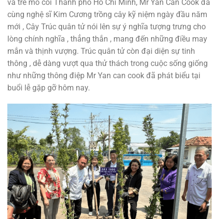
và trẻ mồ côi Thành phố Hồ Chí Minh, Mr Yan Can Cook đã
cùng nghệ sĩ Kim Cương trồng cây kỹ niệm ngày đầu năm
mới , Cây Trúc quân tử nói lên sự ý nghĩa tượng trưng cho
lòng chính nghĩa , thẳng thắn , mang đến những điều may
mắn và thịnh vượng. Trúc quân tử còn đại diện sự tinh
thông , dễ dàng vượt qua thử thách trong cuộc sống giống
như những thông điệp Mr Yan can cook đã phát biểu tại
buổi lễ gặp gỡ hôm nay.