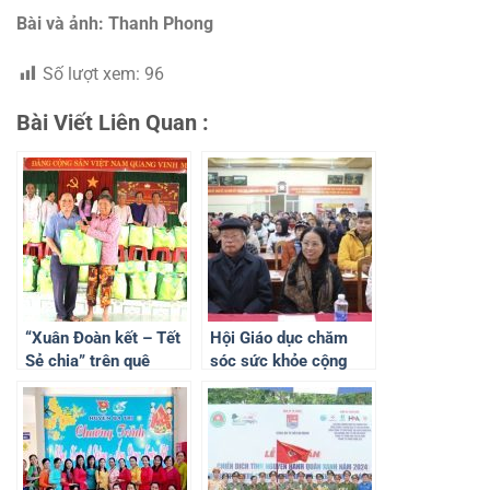
Bài và ảnh: Thanh Phong
Số lượt xem:
96
Bài Viết Liên Quan :
“Xuân Đoàn kết – Tết
Hội Giáo dục chăm
Sẻ chia” trên quê
sóc sức khỏe cộng
hương Đồng Khởi
đồng Việt Nam trao
100 suất quà Tết cho
hộ nghèo, hộ có hoàn
cảnh đặc biệt khó
khăn tại Phú Thọ