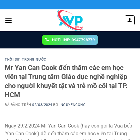
Chuyển
đến
nội
dung
HOTLINE: 0947798779
THỜI SỰ
,
TRONG NƯỚC
Mr Yan Can Cook đến thăm các em học
viên tại Trung tâm Giáo dục nghề nghiệp
cho người khuyết tật và trẻ mồ côi tại TP.
HCM
ĐÃ ĐĂNG TRÊN
02/03/2024
BỞI
NGUYENCONG
Ngày 29.2.2024 Mr Yan Can Cook (hay còn gọi là Vua bếp
‘Yan Can Cook’) đã đến thăm các em học viên tại Trung