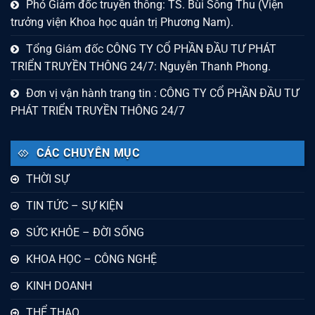
Phó Giám đốc truyền thông: TS. Bùi Sông Thu (Viện
trưởng viện Khoa học quản trị Phương Nam).
Tổng Giám đốc CÔNG TY CỔ PHẦN ĐẦU TƯ PHÁT
TRIỂN TRUYỀN THÔNG 24/7: Nguyễn Thanh Phong.
Đơn vị vận hành trang tin : CÔNG TY CỔ PHẦN ĐẦU TƯ
PHÁT TRIỂN TRUYỀN THÔNG 24/7
CÁC CHUYÊN MỤC
THỜI SỰ
TIN TỨC – SỰ KIỆN
SỨC KHỎE – ĐỜI SỐNG
KHOA HỌC – CÔNG NGHỆ
KINH DOANH
THỂ THAO