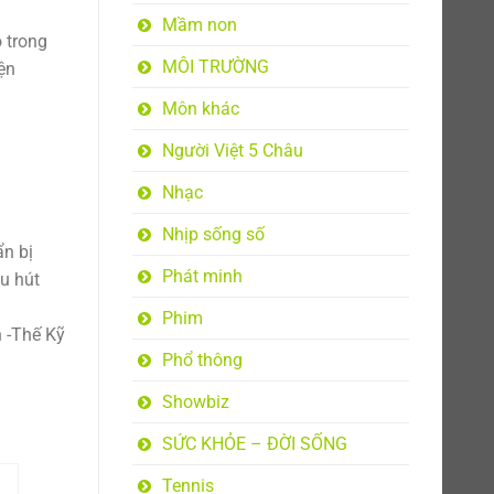
Mầm non
 trong
MÔI TRƯỜNG
ện
Môn khác
Người Việt 5 Châu
Nhạc
Nhịp sống số
ẩn bị
Phát minh
hu hút
Phim
 -Thế Kỹ
Phổ thông
Showbiz
SỨC KHỎE – ĐỜI SỐNG
Tennis