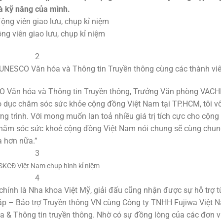
và kỹ năng của mình.
ng viên giao lưu, chụp kỉ niệm
NESCO Văn hóa và Thông tin Truyền thông cùng các thành vi
Văn hóa và Thông tin Truyền thông, Trưởng Văn phòng VACHE
 dục chăm sóc sức khỏe cộng đồng Việt Nam tại TP.HCM, tôi v
g trình. Với mong muốn lan toả nhiều giá trị tích cực cho cộng
 chăm sóc sức khoẻ cộng đồng Việt Nam nói chung sẽ cùng chun
a hơn nữa.”
KCĐ Việt Nam chụp hình kỉ niệm
 chính là Nha khoa Việt Mỹ, giải đấu cũng nhận được sự hỗ trợ t
háp – Bảo trợ Truyền thông VN cùng Công ty TNHH Fujiwa Việt 
 Thông tin truyền thông. Nhờ có sự đồng lòng của các đơn vị