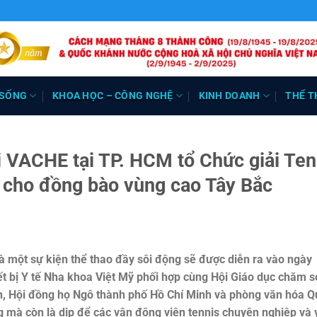
 SỐNG
KHOA HỌC – CÔNG NGHỆ
KINH DOANH
THỂ T
 VACHE tại TP. HCM tổ Chức giải Ten
ện cho đồng bào vùng cao Tây Bắc
là một sự kiện thể thao đầy sôi động sẽ được diễn ra vào ngày
iết bị Y tế Nha khoa Việt Mỹ phối hợp cùng Hội Giáo dục chăm 
h, Hội đồng họ Ngô thành phố Hồ Chí Minh và phòng văn hóa Q
g mà còn là dịp để các vận động viên tennis chuyên nghiệp và 