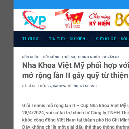
Chuyển
đến
nội
dung
THỜI SỰ
TIN TỨC – SỰ KIỆN
SỨC KHỎE – ĐỜI
SỨC KHỎE – ĐỜI SỐNG
,
THỜI SỰ
,
TRONG NƯỚC
,
TƯ VẤN SK
Nha Khoa Việt Mỹ phối hợp với
mở rộng lần II gây quỹ từ thi
ĐÃ ĐĂNG TRÊN
27/04/2024
BỞI
NGUYENCONG
Giải Tennis mở rộng lần II – Cúp Nha khoa Việt Mỹ 
28/4/2024, với sự tài trợ chính từ Công ty TNHH Th
khỏe cộng đồng Việt Nam tại thành phố Hồ Chí Min
Đây không chỉ là một giải đấu thể thao thông thườn