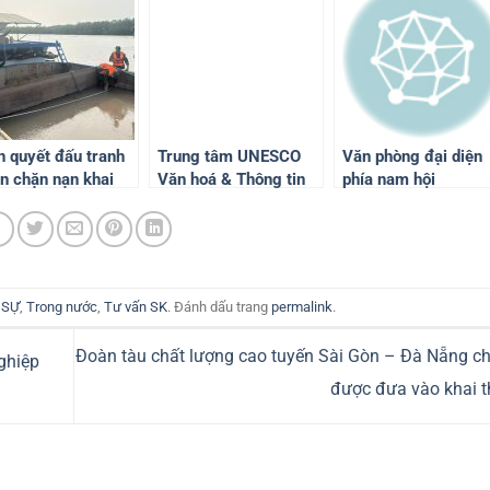
n quyết đấu tranh
Trung tâm UNESCO
Văn phòng đại diện
n chặn nạn khai
Văn hoá & Thông tin
phía nam hội
c vận chuyển cát
truyền thông tham dự
GDCSSKCĐ Việt N
i phép
Khai mạc Giải bóng
tổ chức chuyến thiệ
đá Truyền Thống Hội
nguyện hướng về b
Đồng Hương Kỳ Anh,
con miền bắc
Hà Tĩnh tại miền nam
 SỰ
,
Trong nước
,
Tư vấn SK
. Đánh dấu trang
permalink
.
Đoàn tàu chất lượng cao tuyến Sài Gòn – Đà Nẵng ch
ghiệp
được đưa vào khai 