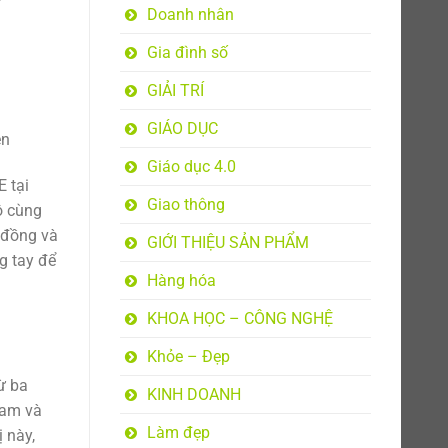
Doanh nhân
Gia đình số
GIẢI TRÍ
GIÁO DỤC
ên
Giáo dục 4.0
 tại
Giao thông
ô cùng
 đồng và
GIỚI THIỆU SẢN PHẨM
g tay để
Hàng hóa
KHOA HỌC – CÔNG NGHỆ
Khỏe – Đẹp
ừ ba
KINH DOANH
Nam và
Làm đẹp
 này,