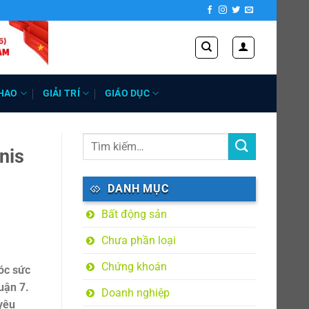
HAO
GIẢI TRÍ
GIÁO DỤC
nis
DANH MỤC
Bất động sản
Chưa phần loại
Chứng khoán
sóc sức
uận 7.
Doanh nghiệp
yêu