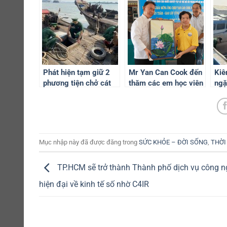
Phát hiện tạm giữ 2
Mr Yan Can Cook đến
Kiê
phương tiện chở cát
thăm các em học viên
ngặ
hút trộm trên sông
tại Trung tâm Giáo
thá
Đồng Nai
dục nghề nghiệp cho
trá
người khuyết tật và
trẻ mồ côi tại TP.
HCM
Mục nhập này đã được đăng trong
SỨC KHỎE – ĐỜI SỐNG
,
THỜI
TP.HCM sẽ trở thành Thành phố dịch vụ công n
hiện đại về kinh tế số nhờ C4IR