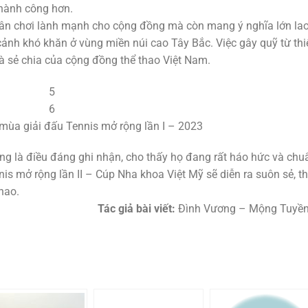
thành công hơn.
ân chơi lành mạnh cho cộng đồng mà còn mang ý nghĩa lớn lao
ảnh khó khăn ở vùng miền núi cao Tây Bắc. Việc gây quỹ từ thi
và sẻ chia của cộng đồng thể thao Việt Nam.
 mùa giải đấu Tennis mở rộng lần I – 2023
ng là điều đáng ghi nhận, cho thấy họ đang rất háo hức và chu
nnis mở rộng lần II – Cúp Nha khoa Việt Mỹ sẽ diễn ra suôn sẻ, t
hao.
Tác giả bài viết:
Đình Vương – Mộng Tuyền