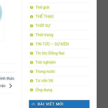
Thế giới
THỂ THAO
THỜI SỰ
Thời trang
TIN TỨC – SỰ KIỆN
am
n
Tin tức Đồng Nai
à
Trải nghiệm
Trong nước
ính thức
Tư vấn SK
thác
Ứng dụng
BÀI VIẾT MỚI