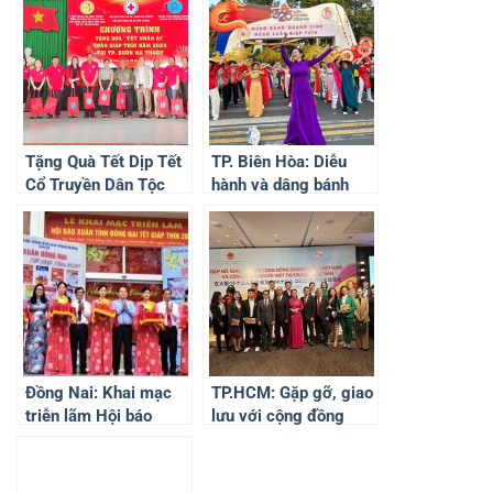
Tặng Quà Tết Dịp Tết
TP. Biên Hòa: Diễu
Cổ Truyền Dân Tộc
hành và dâng bánh
Xuân Giáp Thìn 2024
“kính nhớ tổ tiên” nhân
dịp Tết Nguyên Đán
2024
Đồng Nai: Khai mạc
TP.HCM: Gặp gỡ, giao
triễn lãm Hội báo
lưu với cộng đồng
Xuân Giáp Thìn năm
doanh nhân Việt Nam
2024
và cộng đồng người
Việt tại Osaka, Nhật