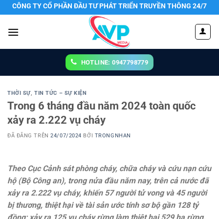
Chuyển
CÔNG TY CỔ PHẦN ĐẦU TƯ PHÁT TRIỂN TRUYỀN THÔNG 24/7
đến
nội
dung
HOTLINE: 0947798779
THỜI SỰ
,
TIN TỨC – SỰ KIỆN
Trong 6 tháng đầu năm 2024 toàn quốc
xảy ra 2.222 vụ cháy
ĐÃ ĐĂNG TRÊN
24/07/2024
BỞI
TRONGNHAN
Theo Cục Cảnh sát phòng cháy, chữa cháy và cứu nạn cứu
hộ (Bộ Công an), trong nửa đầu năm nay, trên cả nước đã
xảy ra 2.222 vụ cháy, khiến 57 người tử vong và 45 người
bị thương, thiệt hại về tài sản ước tính sơ bộ gần 128 tỷ
đồng; xảy ra 125 vụ cháy rừng làm thiệt hại 529 ha rừng.