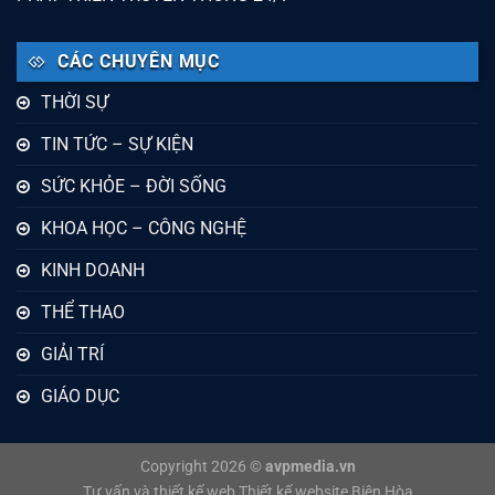
CÁC CHUYÊN MỤC
THỜI SỰ
TIN TỨC – SỰ KIỆN
SỨC KHỎE – ĐỜI SỐNG
KHOA HỌC – CÔNG NGHỆ
KINH DOANH
THỂ THAO
GIẢI TRÍ
GIÁO DỤC
Copyright 2026 ©
avpmedia.vn
Tư vấn và thiết kế web
Thiết kế website Biên Hòa