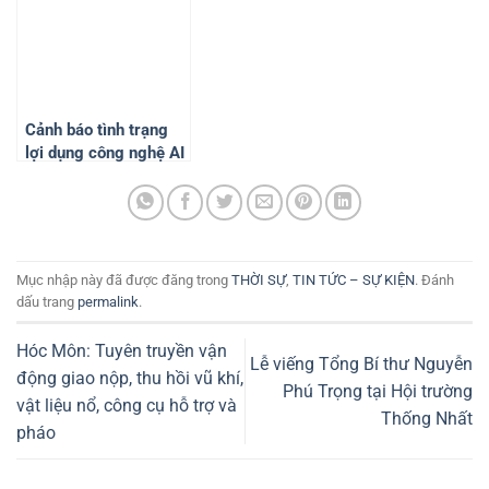
Bản
Cảnh báo tình trạng
lợi dụng công nghệ AI
để khủng bố và tống
tiền
Mục nhập này đã được đăng trong
THỜI SỰ
,
TIN TỨC – SỰ KIỆN
. Đánh
dấu trang
permalink
.
Hóc Môn: Tuyên truyền vận
Lễ viếng Tổng Bí thư Nguyễn
động giao nộp, thu hồi vũ khí,
Phú Trọng tại Hội trường
vật liệu nổ, công cụ hỗ trợ và
Thống Nhất
pháo