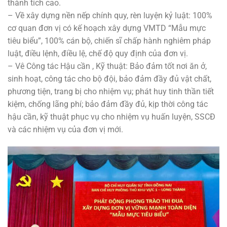
thành tích cao.
– Về xây dựng nền nếp chính quy, rèn luyện kỷ luật: 100%
cơ quan đơn vị có kế hoạch xây dựng VMTD “Mẫu mực
tiêu biểu”, 100% cán bộ, chiến sĩ chấp hành nghiêm pháp
luật, điều lệnh, điều lệ, chế độ quy định của đơn vị.
– Vê Công tác Hậu cần , Kỹ thuật: Bảo đảm tốt nơi ăn ở,
sinh hoạt, công tác cho bộ đội, bảo đảm đầy đủ vật chất,
phương tiện, trang bị cho nhiệm vụ; phát huy tinh thần tiết
kiệm, chống lãng phí; bảo đảm đầy đủ, kịp thời công tác
hậu cần, kỹ thuật phục vụ cho nhiệm vụ huấn luyện, SSCĐ
và các nhiệm vụ của đơn vị mới.