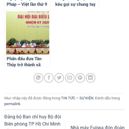
Pháp – Việt lần thứ 9
kêu gọi sự chung tay
đóng góp, chia sẻ vì
đồng bào vùng bão lũ
các tỉnh phía Bắc
Phấn đấu đưa Tân
Thủy trở thành xã
động lực trong sự
phát triển chung của
tỉnh
Mục nhập này đã được đăng trong
TIN TỨC – SỰ KIỆN
. Đánh dấu trang
permalink
.
Đảng bộ Ban chỉ huy Bộ đội
Biên phòng TP Hồ Chí Minh
Nhà máy Fujiwa đón đoàn