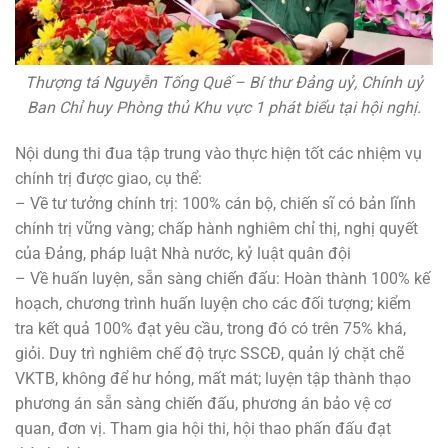
Thượng tá Nguyễn Tống Quế – Bí thư Đảng uỷ, Chính uỷ
Ban Chỉ huy Phòng thủ Khu vực 1 phát biểu tại hội nghị.
Nội dung thi đua tập trung vào thực hiện tốt các nhiệm vụ
chính trị được giao, cụ thể:
– Về tư tưởng chính trị: 100% cán bộ, chiến sĩ có bản lĩnh
chính trị vững vàng; chấp hành nghiêm chỉ thị, nghị quyết
của Đảng, pháp luật Nhà nước, kỷ luật quân đội
– Về huấn luyện, sẵn sàng chiến đấu: Hoàn thành 100% kế
hoạch, chương trình huấn luyện cho các đối tượng; kiểm
tra kết quả 100% đạt yêu cầu, trong đó có trên 75% khá,
giỏi. Duy trì nghiêm chế độ trực SSCĐ, quản lý chặt chẽ
VKTB, không để hư hỏng, mất mát; luyện tập thành thạo
phương án sẵn sàng chiến đấu, phương án bảo vệ cơ
quan, đơn vị. Tham gia hội thi, hội thao phấn đấu đạt