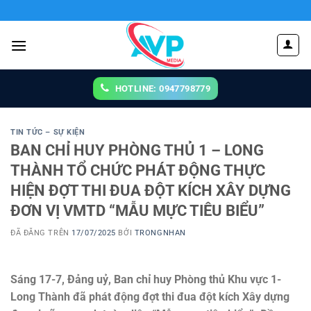
Chuyển
đến
nội
dung
HOTLINE: 0947798779
TIN TỨC – SỰ KIỆN
BAN CHỈ HUY PHÒNG THỦ 1 – LONG
THÀNH TỔ CHỨC PHÁT ĐỘNG THỰC
HIỆN ĐỢT THI ĐUA ĐỘT KÍCH XÂY DỰNG
ĐƠN VỊ VMTD “MẪU MỰC TIÊU BIỂU”
ĐÃ ĐĂNG TRÊN
17/07/2025
BỞI
TRONGNHAN
Sáng 17-7, Đảng uỷ, Ban chỉ huy Phòng thủ Khu vực 1-
Long Thành đã phát động đợt thi đua đột kích Xây dựng