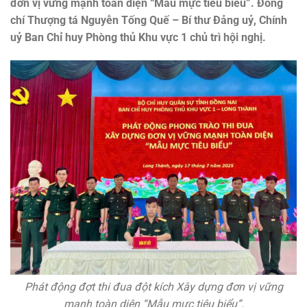
đơn vị vững mạnh toàn diện “Mẫu mực tiêu biểu”. Đồng
chí Thượng tá Nguyễn Tống Quế – Bí thư Đảng uỷ, Chính
uỷ Ban Chỉ huy Phòng thủ Khu vực 1 chủ trì hội nghị.
Phát động đợt thi đua đột kích Xây dựng đơn vị vững
mạnh toàn diện “Mẫu mực tiêu biểu”.