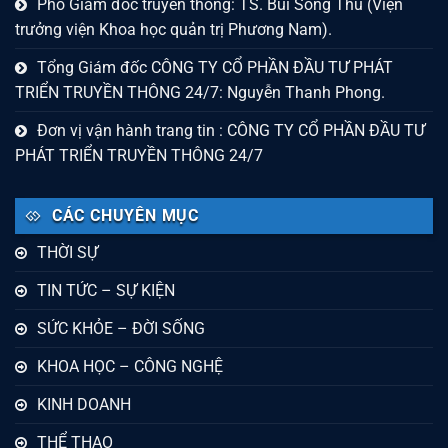
Phó Giám đốc truyền thông: TS. Bùi Sông Thu (Viện
trưởng viện Khoa học quản trị Phương Nam).
Tổng Giám đốc CÔNG TY CỔ PHẦN ĐẦU TƯ PHÁT
TRIỂN TRUYỀN THÔNG 24/7: Nguyễn Thanh Phong.
Đơn vị vận hành trang tin : CÔNG TY CỔ PHẦN ĐẦU TƯ
PHÁT TRIỂN TRUYỀN THÔNG 24/7
CÁC CHUYÊN MỤC
THỜI SỰ
TIN TỨC – SỰ KIỆN
SỨC KHỎE – ĐỜI SỐNG
KHOA HỌC – CÔNG NGHỆ
KINH DOANH
THỂ THAO