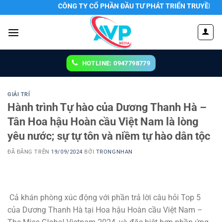
Chuyển
CÔNG TY CỔ PHẦN ĐẦU TƯ PHÁT TRIỂN TRUYỀN THÔNG 
đến
nội
dung
HOTLINE: 0947798779
GIẢI TRÍ
Hành trình Tự hào của Dương Thanh Hà –
Tân Hoa hậu Hoàn cầu Việt Nam là lòng
yêu nước; sự tự tôn và niềm tự hào dân tộc
ĐÃ ĐĂNG TRÊN
19/09/2024
BỞI
TRONGNHAN
Cả khán phòng xúc động với phần trả lời câu hỏi Top 5
của Dương Thanh Hà tại Hoa hậu Hoàn cầu Việt Nam –