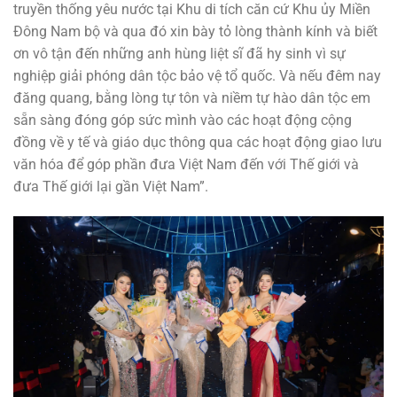
truyền thống yêu nước tại Khu di tích căn cứ Khu ủy Miền
Đông Nam bộ và qua đó xin bày tỏ lòng thành kính và biết
ơn vô tận đến những anh hùng liệt sĩ đã hy sinh vì sự
nghiệp giải phóng dân tộc bảo vệ tổ quốc. Và nếu đêm nay
đăng quang, bằng lòng tự tôn và niềm tự hào dân tộc em
sẵn sàng đóng góp sức mình vào các hoạt động cộng
đồng về y tế và giáo dục thông qua các hoạt động giao lưu
văn hóa để góp phần đưa Việt Nam đến với Thế giới và
đưa Thế giới lại gần Việt Nam”.