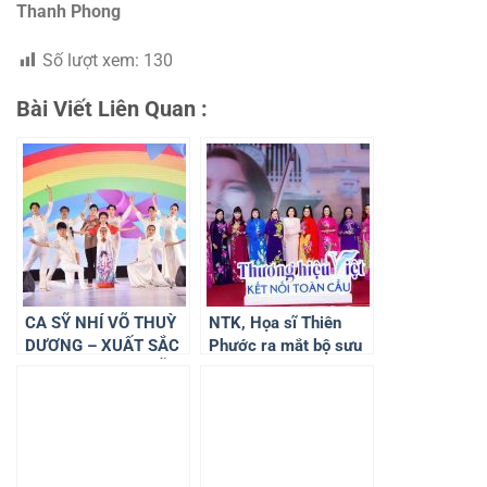
Thanh Phong
Số lượt xem:
130
Bài Viết Liên Quan :
CA SỸ NHÍ VÕ THUỲ
NTK, Họa sĩ Thiên
DƯƠNG – XUẤT SẮC
Phước ra mắt bộ sưu
VỚI VAI TRÒ CA SỸ
tập Hương sắc mùa
VÀ NGƯỜI MẪU NHÍ
hạ