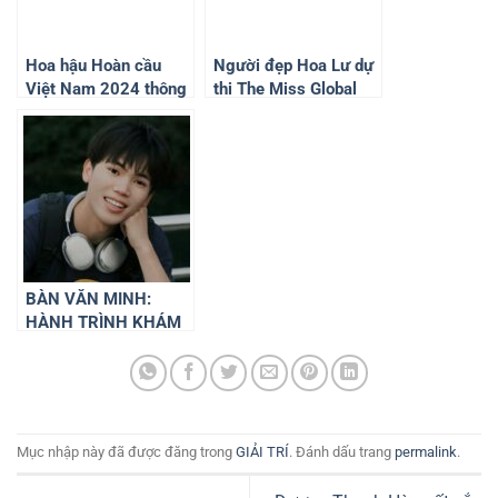
Hoa hậu Hoàn cầu
Người đẹp Hoa Lư dự
Việt Nam 2024 thông
thi The Miss Global
báo tiết giảm quy mô
Vietnam – Hoa hậu
tổ chức để bày tỏ sự
Hoàn cầu Việt Nam
kính trọng và niềm
2024
thương tiếc Tổng Bí
thư Nguyễn Phú
Trọng
BÀN VĂN MINH:
HÀNH TRÌNH KHÁM
PHÁ VĂN HÓA LẠNG
SƠN – BẮC SƠN VÀ
NHỮNG TRẢI
NGHIỆM VĂN HÓA
CỦA NGƯỜI TÀY BẮC
Mục nhập này đã được đăng trong
GIẢI TRÍ
. Đánh dấu trang
permalink
.
SƠN