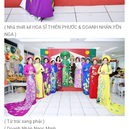
( Nhà thiết kế HOẠ SĨ THIÊN PHƯỚC & DOANH NHÂN YẾN
NGA )
( Từ trái sang phải )
( Doanh Nhân Ngọc Minh