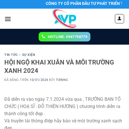
Chuyển
CÔNG TY CỔ PHẦN ĐẦU TƯ PHÁT TRIỂN TRUYỀN THÔNG
đến
nội
dung
HOTLINE: 0947798779
TIN TỨC – SỰ KIỆN
HỘI NGỘ KHAI XUÂN VÀ MÔI TRƯỜNG
XANH 2024
ĐÃ ĐĂNG TRÊN
10/01/2024
BỞI
TIENNC
Đã diễn ra vào ngày 7.1.2024 vừa qua , TRƯỞNG BAN TỔ
CHỨC ( HOẠ SĨ : ĐỖ THIÊN HƯƠNG ) chương trình diễn ra
thành công tốt đẹp .
Và truyền tải thông điệp hãy bảo vệ môi trường xanh sạch
đẹp .