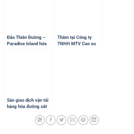
Đảo Thiên Đường –
Thăm tại Công ty
Paradise Island hứa
TNHH MTV Cao su
hẹn là chương trình
Chư Păh
hẹn hò hot nhất mùa
hè 2024
Sàn giao dịch vận tải
hàng hóa đường sắt
chính thức hoạt động
từ 10/8