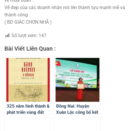
về mùa xuân .
Vẽ đẹp của các doanh nhân nói lên thành tựu mạnh mẽ và
thành công .
( BD GIÁC CHƠN NHÃ )
Số lượt xem:
147
Bài Viết Liên Quan :
325 năm hình thành &
Đồng Nai: Huyện
phát triển vùng đất
Xuân Lộc công bố kết
Biên Hòa Đồng Nai
quả đạt chuẩn nông
thôn mới nâng cao
2023