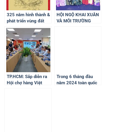
325 năm hình thành &
HỘI NGỘ KHAI XUÂN
phát triển vùng đất
VÀ MÔI TRƯỜNG
Biên Hòa Đồng Nai
XANH 2024
TP.HCM: Sắp diễn ra
Trong 6 tháng đầu
Hội chợ hàng Việt
năm 2024 toàn quốc
Nam tiêu biểu xuất
xảy ra 2.222 vụ cháy
khẩu 2024