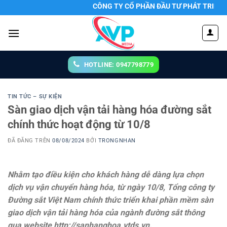
Chuyển
CÔNG TY CỔ PHẦN ĐẦU TƯ PHÁT TRIỂN TRU
đến
nội
dung
HOTLINE: 0947798779
TIN TỨC – SỰ KIỆN
Sàn giao dịch vận tải hàng hóa đường sắt
chính thức hoạt động từ 10/8
ĐÃ ĐĂNG TRÊN
08/08/2024
BỞI
TRONGNHAN
Nhằm tạo điều kiện cho khách hàng dễ dàng lựa chọn
dịch vụ vận chuyển hàng hóa, từ ngày 10/8, Tổng công ty
Đường sắt Việt Nam chính thức triển khai phần mềm sàn
giao dịch vận tải hàng hóa của ngành đường sắt thông
qua website http://sanhanghoa.vtds.vn.