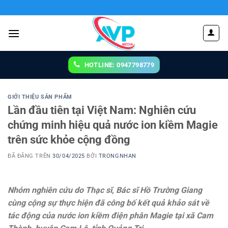
Chuyển
đến
nội
dung
HOTLINE: 0947798779
GIỚI THIỆU SẢN PHẨM
Lần đầu tiên tại Việt Nam: Nghiên cứu
chứng minh hiệu quả nước ion kiềm Magie
trên sức khỏe cộng đồng
ĐÃ ĐĂNG TRÊN
30/04/2025
BỞI
TRONGNHAN
Nhóm nghiên cứu do Thạc sĩ, Bác sĩ Hồ Trường Giang
cùng cộng sự thực hiện đã công bố kết quả khảo sát về
tác động của nước ion kiềm điện phân Magie tại xã Cam