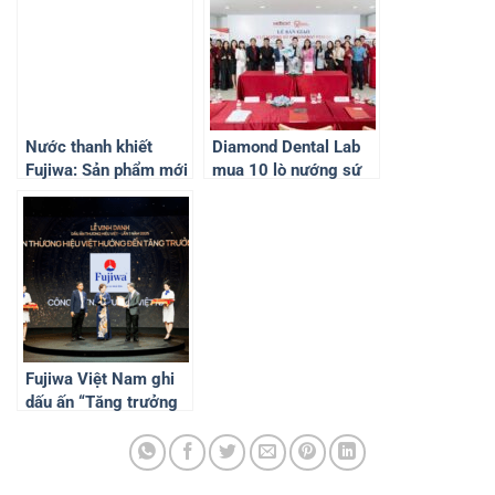
triển thị trường
Australia
Nước thanh khiết
Diamond Dental Lab
Fujiwa: Sản phẩm mới
mua 10 lò nướng sứ
góp phần nâng cao
Programat P310 G2
chất lượng cuộc sống
cùng 1 lúc
Fujiwa Việt Nam ghi
dấu ấn “Tăng trưởng
Xanh” tại Lễ vinh danh
Thương hiệu Việt
2025