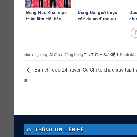
Đồng Nai: Khai mạc
Đồng Nai giới thiệu
Dấu
triễn lãm Hội báo
các dự án được ưu
chư
Xuân Giáp Thìn năm
tiên đầu tư trong quy
trê
2024
hoạch tỉnh
Khở
Mục nhập này đã được đăng trong
TIN TỨC – SỰ KIỆN
. Đánh dấu
Ban chỉ đạo 24 huyện Củ Chi tổ chức quy tập hài
sĩ
THÔNG TIN LIÊN HỆ