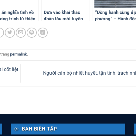
 ấn nghĩa tình về
Đưa vào khai thác
“Đồng hành cùng đị
ơng trình từ thiện
đoàn tàu mới tuyến
phương” – Hành độ
n quê hương Đồng
Sài Gòn – Nha Trang
thiết thực vì Nhân d
i.
từ ngày 9/8
phục vụ
 trang
permalink
.
 cốt liệt
Người cán bộ nhiệt huyết, tận tình, trách n
BAN BIÊN TẬP