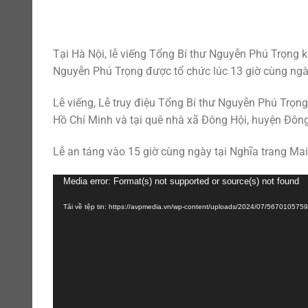
Tại Hà Nội, lễ viếng Tổng Bí thư Nguyễn Phú Trọng 
Nguyễn Phú Trọng được tổ chức lúc 13 giờ cùng ngày
Lễ viếng, Lễ truy điệu Tổng Bí thư Nguyễn Phú Trọn
Hồ Chí Minh và tại quê nhà xã Đông Hội, huyện Đông
Lễ an táng vào 15 giờ cùng ngày tại Nghĩa trang Mai
Trình
Media error: Format(s) not supported or source(s) not found
chơi
Tải về tệp tin: https://avpmedia.vn/wp-content/uploads/2024/07/56701057
Video