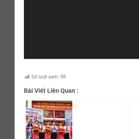
Số lượt xem:
98
Bài Viết Liên Quan :