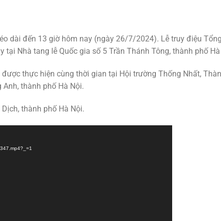
kéo dài đến 13 giờ hôm nay (ngày 26/7/2024). Lễ truy điệu Tổng
 tại Nhà tang lễ Quốc gia số 5 Trần Thánh Tông, thành phố Hà
g được thực hiện cùng thời gian tại Hội trường Thống Nhất, Thà
 Anh, thành phố Hà Nội.
 Dịch, thành phố Hà Nội.
59347.mp4?_=1