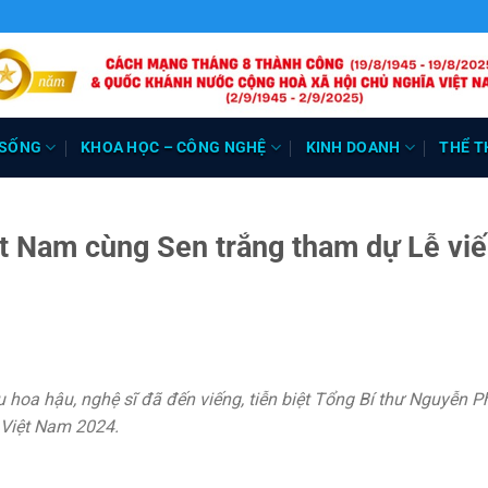
 SỐNG
KHOA HỌC – CÔNG NGHỆ
KINH DOANH
THỂ T
ệt Nam cùng Sen trắng tham dự Lễ vi
 hoa hậu, nghệ sĩ đã đến viếng, tiễn biệt Tổng Bí thư Nguyễn P
 Việt Nam 2024.