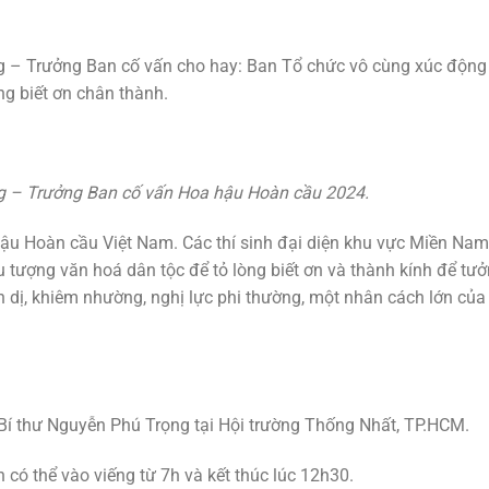
 – Trưởng Ban cố vấn cho hay: Ban Tổ chức vô cùng xúc động 
ng biết ơn chân thành.
g – Trưởng Ban cố vấn Hoa hậu Hoàn cầu 2024.
hậu Hoàn cầu Việt Nam. Các thí sinh đại diện khu vực Miền Na
u tượng văn hoá dân tộc để tỏ lòng biết ơn và thành kính để tư
n dị, khiêm nhường, nghị lực phi thường, một nhân cách lớn của
Bí thư Nguyễn Phú Trọng tại Hội trường Thống Nhất, TP.HCM.
 có thể vào viếng từ 7h và kết thúc lúc 12h30.