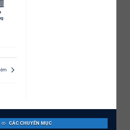
a
ng
ân
hiệm
CÁC CHUYÊN MỤC