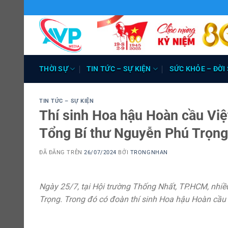
Chuyển
đến
nội
dung
THỜI SỰ
TIN TỨC – SỰ KIỆN
SỨC KHỎE – ĐỜI
TIN TỨC – SỰ KIỆN
Thí sinh Hoa hậu Hoàn cầu Vi
Tổng Bí thư Nguyễn Phú Trọng
ĐÃ ĐĂNG TRÊN
26/07/2024
BỞI
TRONGNHAN
Ngày 25/7, tại Hội trường Thống Nhất, TP.HCM, nhiều
Trọng. Trong đó có đoàn thí sinh Hoa hậu Hoàn cầu