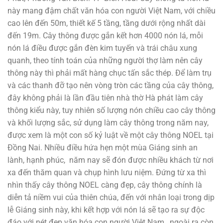
này mang đậm chất văn hóa con người Việt Nam, với chiều
cao lên đến 50m, thiết kế 5 tầng, tầng dưới rộng nhất dài
đến 19m. Cây thông được gắn kết hơn 4000 nón lá, mỗi
nón lá điều được gắn đèn kim tuyến và trái châu xung
quanh, theo tính toán của những người thợ làm nên cây
thông này thì phải mất hàng chục tấn sắc thép. Để làm trụ
và các thanh đỡ tạo nên vòng tròn các tầng của cây thông,
đây không phải là lần đầu tiên nhà thờ Hà phát làm cây
thông kiểu này, tuy nhiên số lượng nón chiều cao cây thông
và khối lượng sắc, sử dụng làm cây thông trong năm nay,
được xem là một con số kỷ luật về một cây thông NOEL tại
Đồng Nai. Nhiều điều hứa hẹn một mùa Giáng sinh an
lành, hạnh phúc, năm nay sẽ đón được nhiều khách từ nơi
xa đến thăm quan và chụp hình lưu niệm. Đứng từ xa thì
nhìn thấy cây thông NOEL càng đẹp, cây thông chính là
diễn tả niềm vui của thiên chúa, đến với nhân loại trong dịp
lễ Giáng sinh này, khi kết hợp với nón lá sẽ tạo ra sự độc
đáo với nét đẹp văn hóa con người Việt Nam, ngoài ra còn