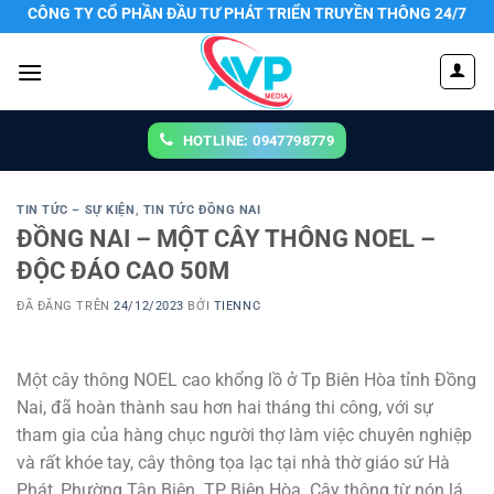
Chuyển
CÔNG TY CỔ PHẦN ĐẦU TƯ PHÁT TRIỂN TRUYỀN THÔNG 24/7
đến
nội
dung
HOTLINE: 0947798779
TIN TỨC – SỰ KIỆN
,
TIN TỨC ĐỒNG NAI
ĐỒNG NAI – MỘT CÂY THÔNG NOEL –
ĐỘC ĐÁO CAO 50M
ĐÃ ĐĂNG TRÊN
24/12/2023
BỞI
TIENNC
Một cây thông NOEL cao khổng lồ ở Tp Biên Hòa tỉnh Đồng
Nai, đã hoàn thành sau hơn hai tháng thi công, với sự
tham gia của hàng chục người thợ làm việc chuyên nghiệp
và rất khóe tay, cây thông tọa lạc tại nhà thờ giáo sứ Hà
Phát, Phường Tân Biên. TP Biên Hòa. Cây thông từ nón lá