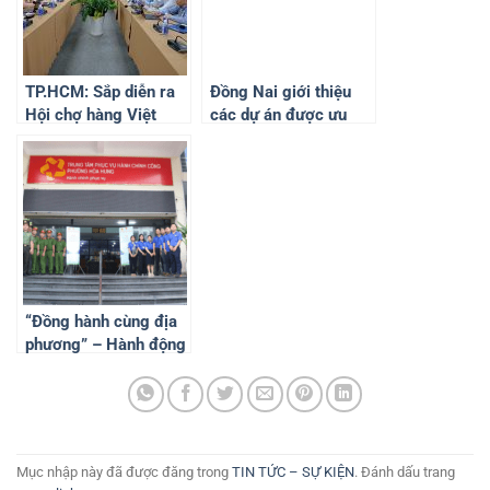
TP.HCM: Sắp diễn ra
Đồng Nai giới thiệu
Hội chợ hàng Việt
các dự án được ưu
Nam tiêu biểu xuất
tiên đầu tư trong quy
khẩu 2024
hoạch tỉnh
“Đồng hành cùng địa
phương” – Hành động
thiết thực vì Nhân dân
phục vụ
Mục nhập này đã được đăng trong
TIN TỨC – SỰ KIỆN
. Đánh dấu trang