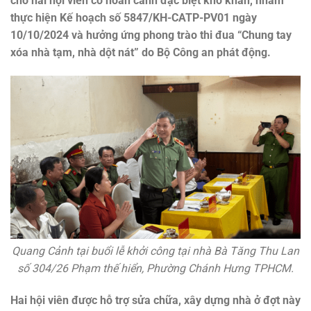
cho hai hội viên có hoàn cảnh đặc biệt khó khăn, nhằm
thực hiện Kế hoạch số 5847/KH-CATP-PV01 ngày
10/10/2024 và hưởng ứng phong trào thi đua “Chung tay
xóa nhà tạm, nhà dột nát” do Bộ Công an phát động.
Quang Cảnh tại buổi lễ khởi công tại nhà Bà Tăng Thu Lan
số 304/26 Phạm thế hiển, Phường Chánh Hưng TPHCM.
Hai hội viên được hỗ trợ sửa chữa, xây dựng nhà ở đợt này