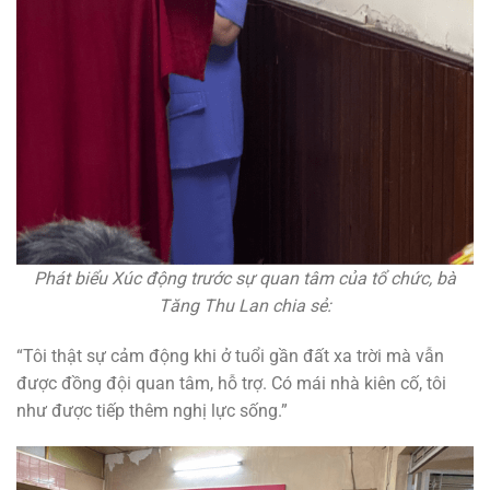
Phát biểu Xúc động trước sự quan tâm của tổ chức, bà
Tăng Thu Lan chia sẻ:
“Tôi thật sự cảm động khi ở tuổi gần đất xa trời mà vẫn
được đồng đội quan tâm, hỗ trợ. Có mái nhà kiên cố, tôi
như được tiếp thêm nghị lực sống.”