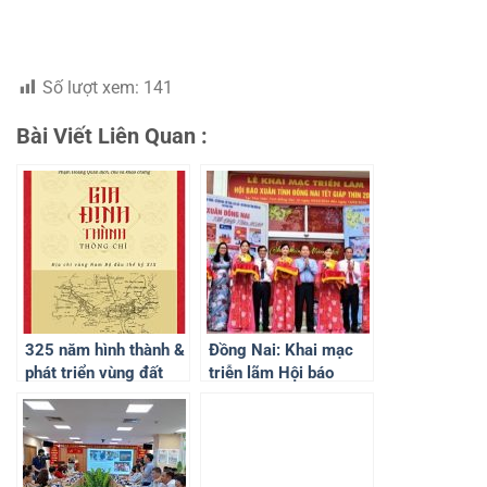
Số lượt xem:
141
Bài Viết Liên Quan :
325 năm hình thành &
Đồng Nai: Khai mạc
phát triển vùng đất
triễn lãm Hội báo
Biên Hòa Đồng Nai
Xuân Giáp Thìn năm
2024