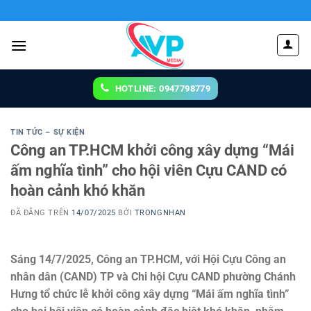
Chuyển
đến
nội
dung
HOTLINE: 0947798779
TIN TỨC – SỰ KIỆN
Công an TP.HCM khởi công xây dựng “Mái
ấm nghĩa tình” cho hội viên Cựu CAND có
hoàn cảnh khó khăn
ĐÃ ĐĂNG TRÊN
14/07/2025
BỞI
TRONGNHAN
Sáng 14/7/2025, Công an TP.HCM, với Hội Cựu Công an
nhân dân (CAND) TP và Chi hội Cựu CAND phường Chánh
Hưng tổ chức lễ khởi công xây dựng “Mái ấm nghĩa tình”